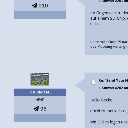
«
Antwort #201 a
910
Im Gegensatz zu den
auf einem SD-Chip, 
nicht.
Hatte mich Ende 25 nac
das Mobbing weiterging
Re: "Send Your 
«
Antwort #202 a
Rudolf M.
Hallo Gecko,
96
nüchtern betrachtet, 
Wir Oldies legen un