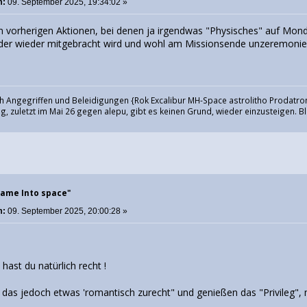
m:
09. September 2025, 19:34:02 »
 vorherigen Aktionen, bei denen ja irgendwas "Physisches" auf Mond,
der wieder mitgebracht wird und wohl am Missionsende unzeremoniell g
h Angegriffen und Beleidigungen {Rok Excalibur MH-Space astrolitho Prodatron
, zuletzt im Mai 26 gegen alepu, gibt es keinen Grund, wieder einzusteigen. Bl
Name Into space"
m:
09. September 2025, 20:00:28 »
hast du natürlich recht !
s das jedoch etwas 'romantisch zurecht" und genießen das "Privile