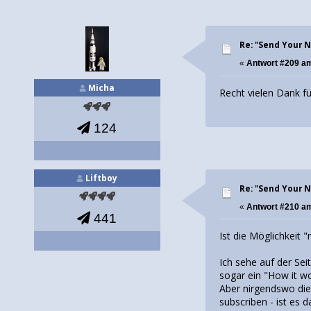
Re: "Send Your 
«
Antwort #209 a
Micha
Recht vielen Dank fü
124
Liftboy
Re: "Send Your 
«
Antwort #210 a
441
Ist die Möglichkeit 
Ich sehe auf der Sei
sogar ein "How it wo
Aber nirgendswo die
subscriben - ist es d