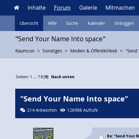
Inhalte
Forum
Galerie
Mitmachen
Übersicht
Hilfe
Suche
Kalender
Einloggen
"Send Your Name Into space"
Raumcon
Sonstiges
Medien & Öffentlichkeit
"Send 
Seiten:
1
...
7
8
[
9
]
Nach unten
"Send Your Name Into space"
214 Antworten
126988 Aufrufe
Re: "Send Your 