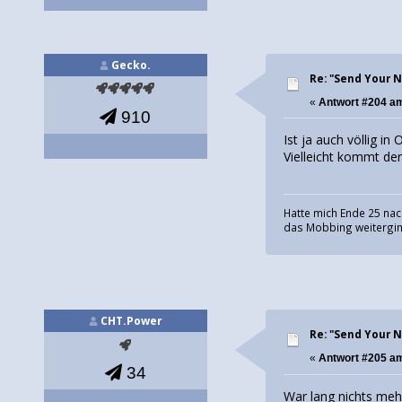
Gecko.
Re: "Send Your 
«
Antwort #204 a
910
Ist ja auch völlig i
Vielleicht kommt de
Hatte mich Ende 25 nac
das Mobbing weiterging
CHT.Power
Re: "Send Your 
«
Antwort #205 a
34
War lang nichts mehr