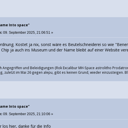
Name Into space"
m:
09. September 2025, 21:06:51 »
n Ordnung. Kostet ja nix, sonst wäre es Beutelschneiderei so wie "Be
r Chip ja auch ins Museum und der Name bleibt auf einer Website ver
h Angegriffen und Beleidigungen {Rok Excalibur MH-Space astrolitho Prodatron
, zuletzt im Mai 26 gegen alepu, gibt es keinen Grund, wieder einzusteigen. Bl
Name Into space"
m:
09. September 2025, 21:10:06 »
 los hier, danke für die Info