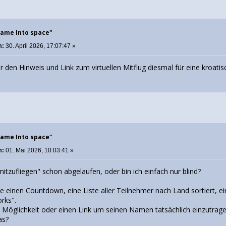
Name Into space"
m:
30. April 2026, 17:07:47 »
r den Hinweis und Link zum virtuellen Mitflug diesmal für eine kroati
Name Into space"
m:
01. Mai 2026, 10:03:41 »
"mitzufliegen" schon abgelaufen, oder bin ich einfach nur blind?
te einen Countdown, eine Liste aller Teilnehmer nach Land sortiert, 
rks".
 Möglichkeit oder einen Link um seinen Namen tatsächlich einzutra
as?