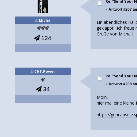
Re: "Send Your 
«
Antwort #207 a
Micha
Ein abendliches Hall
geklappt ! Ich freue
Grüße von Micha !
124
CHT.Power
Re: "Send Your 
«
Antwort #208 a
34
Moin,
hier mal eine kleine
https://gencapsul