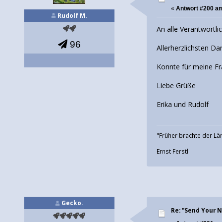
«
Antwort #200 a
Rudolf M.
An alle Verantwortlic
96
Allerherzlichsten Da
Konnte für meine Fra
Liebe Grüße
Erika und Rudolf
"Früher brachte der Lär
Ernst Ferstl
Gecko.
Re: "Send Your 