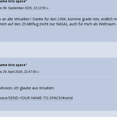
Name Into space"
m:
09. September 2025, 22:12:55 »
o an alle Virtuellen ! Danke für den LINK, komme grade rein, endlich
 mich auf den 25.Mitflug (nicht nur NASA), auch für mich als Weltraum
Name Into space"
m:
29. April 2026, 22:47:05 »
 Mission, ich glaube aus Kroatien:
e.space/SEND-YOUR-NAME-TO-SPACE/#send