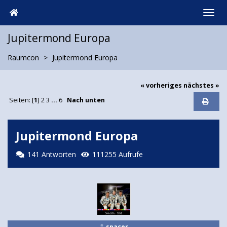
Jupitermond Europa
Raumcon
Jupitermond Europa
« vorheriges
nächstes »
Seiten: [
1
]
2
3
...
6
Nach unten
Jupitermond Europa
141 Antworten
111255 Aufrufe
spacer