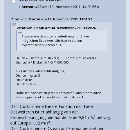
«
Antwort #23 am:
18. November 2011, 14:20:56 »
Zitat von: Martin am 18. November 2011, 13:51:57
Zitat von: Pham am 18. November 2011, 13:04:26
Abgesehen davon, wie seheh eigentlich die
möglichen Druckverhältnisse in diesem
hypotetischen Ozean aus?
Druck = [Dichte(1) * Dicke(1) + Dichte(2) * Dicke(2) +
Dichte(n) * Dicke(n)] * G /1.000.000
G - Europas Fallbeschleunigung
Dichte in g/cm3
Dicke in m
Druck in MPa
Hoffe ich habe mich jetzt nicht vertan, aus einem alten
Petrologie Excel Spreadsheet rekonstruiert.
Der Druck ist eine lineare Funktion der Tiefe.
Desweiteren ist er abhängig von der
Fallbeschleunigung, die auf der Erde 9,81m/s² beträgt,
auf Europa 1,32 m/s².
Der Druck in einem Ozean auf Europa beträgt bei