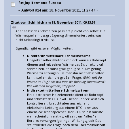
Re: Jupitermond Europa
«
Antwort #14 am:
18. November 2011, 11:27:47 »
Zitat von: Schillrich am 18. November 2011, 09:13:51
Aber selbst das Schmelzen passiert ja nicht von selbst. Die
Wärmequelle muss groß genug dimensioniert sein, was
nicht unbedingt trivial ist.
Eigentlich gibt es zwei Möglichkeiten:
Direkte/unmittelbare Schmelzwärme
Ein (gekapselter) Plutoniumblock kann als Bohrkopf
dienen und mit seiner Wärme das Eis direkt lokal
schmelzen. Er muss groß genug sein, um genug
Wärme zu erzeugen. Da man ihn nicht abschalten
kann, stellen sich die großen Frage:
Wohin mit der
Wärme im Flug? Wie will man die Bohrung kontrollieren?
Wie will man sie (jemals) stoppen?
Indirekte/mittelbare Schmelzwärem
Ein elektrisches Heizelemente dient als Bohrkopf
und schmilzt das Eis lokal. Dieser Bohrer lässt sich
kontrollieren, braucht aber ausreichend
elektrische Leistung aus einem RTG, bzw. aus
einem Zwischenspeicher. Der RTG selbst müsste
wahrscheinlich relativ groß sein, um "alles" an
Bord zu versorgen (geringer Wirkungsgrad). Das
stellt wieder die Frage nach dem Thermalhaushalt