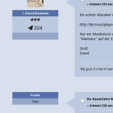
«
Antwort #25 am
David Bowman
Ein echter Klassiker
http://de.musicpla
224
Nur ein Musikstück 
"Martians" auf der E
Gruß
David
"My god, it's full of sta
Fredo
Re: Raumfahrt 
Gast
«
Antwort #26 am