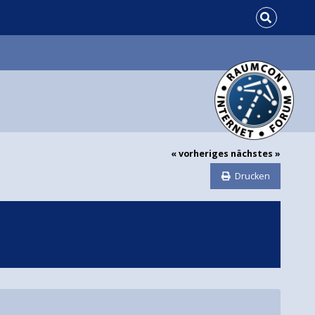
« vorheriges
nächstes »
Drucken