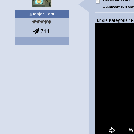
«
Antwort #28 am
Major_Tom
Für die Kategorie "
711