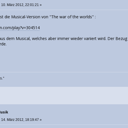
:
10. März 2012, 22:01:21 »
 ist die Musical-Version von "The war of the worlds" :
yon.com/play?v=304514
aus dem Musical, welches aber immer wieder variiert wird. Der Bezu
rde.
rs."
Musik
:
14. März 2012, 18:19:47 »