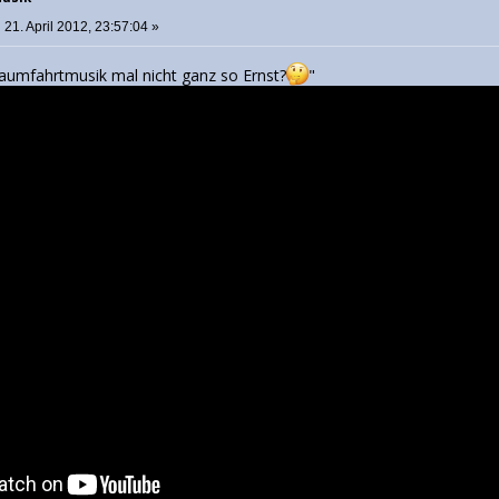
:
21. April 2012, 23:57:04 »
Raumfahrtmusik mal nicht ganz so Ernst?
"