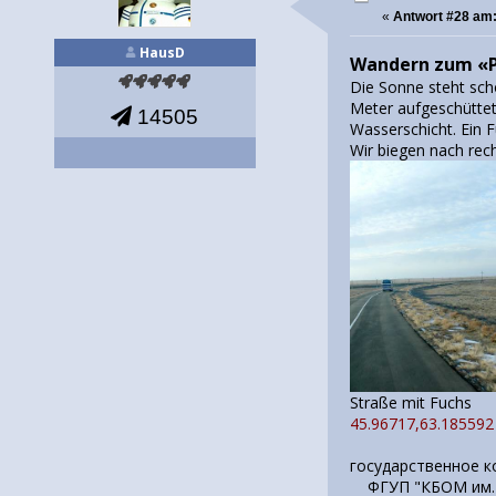
«
Antwort #28 am
HausD
Wandern zum «P
Die Sonne steht scho
Meter aufgeschüttet
14505
Wasserschicht. Ein F
Wir biegen nach rech
Straße mi
45.96717,63.185592
государственное 
ФГУП "КБОМ им. 