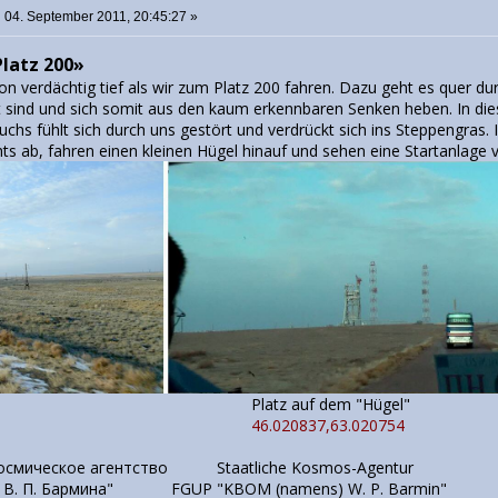
:
04. September 2011, 20:45:27 »
latz 200»
n verdächtig tief als wir zum Platz 200 fahren. Dazu geht es quer du
 sind und sich somit aus den kaum erkennbaren Senken heben. In die
uchs fühlt sich durch uns gestört und verdrückt sich ins Steppengras. 
ts ab, fahren einen kleinen Hügel hinauf und sehen eine Startanlage v
t Fuchs Platz auf dem "Hügel"
46.020837,63.020754
космическое агентство Staatliche Kosmos-Agentur
В. П. Бармина" FGUP "KBOM (namens) W. P. Barmin"