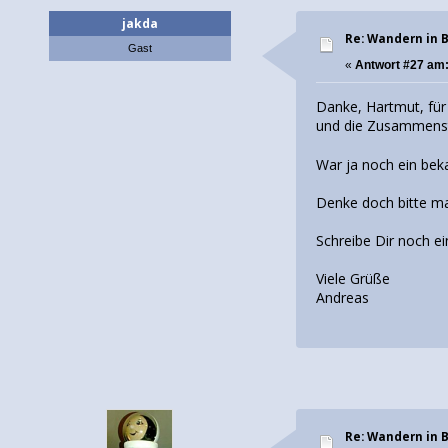
jakda
Re: Wandern in 
Gast
«
Antwort #27 am
Danke, Hartmut, für
und die Zusammenste
War ja noch ein bek
Denke doch bitte mal
Schreibe Dir noch e
Viele Grüße
Andreas
Re: Wandern in 