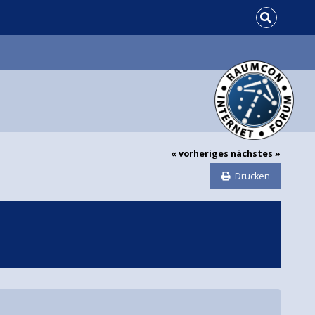
« vorheriges
nächstes »
Drucken