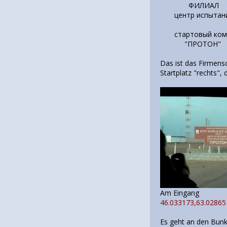
ФИЛИ
центр испыта
пл. 
стартовый
"ПРОТ
Das ist das Firmens
Startplatz "rechts",
Am Einga
46.033173,63.02865
Es geht an den Bunk