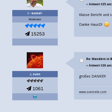
«
Antwort #25 am
-eumel-
Klasse Bericht und s
Moderator
Danke HausD!
15253
Re: Wandern in 
«
Antwort #26 am
sven
großes DANKE!!!
1061
www.svenreile.com