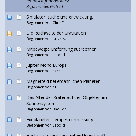
Raumschiff andocken?
Begonnen von
Gertrud
Simulator, suche und entwicklung.
Begonnen von ChrisT
Die Reichweite der Gravitation
Begonnen von
tul
«
1
2
»
Mitbewegte Entfernung ausrechnen
Begonnen von
Leoclid
Jupiter Mond Europa
Begonnen von Sarah
Magnetfeld bei erdähnlichen Planeten
Begonnen von
tul
Das Alter der Krater auf den Objekten im
Sonnensystem
Begonnen von
BadCop
Exoplaneten Temperaturmessung
Begonnen von
Leoclid
Höchster technischer Entwicklungstand?