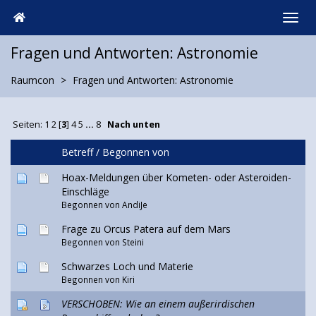
Fragen und Antworten: Astronomie
Raumcon
Fragen und Antworten: Astronomie
Seiten:
1
2
[
3
]
4
5
...
8
Nach unten
Betreff
/
Begonnen von
Hoax-Meldungen über Kometen- oder Asteroiden-
Einschläge
Begonnen von
AndiJe
Frage zu Orcus Patera auf dem Mars
Begonnen von
Steini
Schwarzes Loch und Materie
Begonnen von Kiri
VERSCHOBEN: Wie an einem außerirdischen