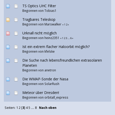
TS Optics UHC Filter
Begonnen von Tobias1
Tragbares Teleskop
Begonnen von Marswalker
«
1
2
»
Urknall nicht möglich
Begonnen von heinz2351
«
1
2
3
...
6
»
Ist ein extrem flacher Haloorbit möglich?
Begonnen von
kfelske
Die Suche nach lebensfreundlichen extrasolaren
Planeten
Begonnen von
anetron
Die WMAP-Sonde der Nasa
Begonnen von SolarRush
Meteor über Dresden!
Begonnen von
orbitall_express
Seiten:
1
2
[
3
]
4
5
...
8
Nach oben