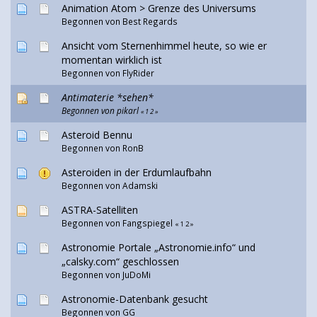
Animation Atom > Grenze des Universums
Begonnen von
Best Regards
Ansicht vom Sternenhimmel heute, so wie er
momentan wirklich ist
Begonnen von
FlyRider
Antimaterie *sehen*
Begonnen von
pikarl
«
1
2
»
Asteroid Bennu
Begonnen von
RonB
Asteroiden in der Erdumlaufbahn
Begonnen von Adamski
ASTRA-Satelliten
Begonnen von Fangspiegel
«
1
2
»
Astronomie Portale „Astronomie.info“ und
„calsky.com“ geschlossen
Begonnen von
JuDoMi
Astronomie-Datenbank gesucht
Begonnen von GG