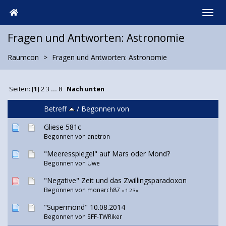
Fragen und Antworten: Astronomie
Raumcon
Fragen und Antworten: Astronomie
Seiten: [
1
]
2
3
...
8
Nach unten
Betreff
/
Begonnen von
Gliese 581c
Begonnen von
anetron
"Meeresspiegel" auf Mars oder Mond?
Begonnen von
Uwe
"Negative" Zeit und das Zwillingsparadoxon
Begonnen von monarch87
«
1
2
3
»
"Supermond" 10.08.2014
Begonnen von
SFF-TWRiker