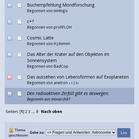
Buchempfehlung Mondforschung
Begonnen von teHIngo
c+?
Begonnen von
profiFLOH
Cosmic Latte
Begonnen von H.J.Kemm
Das Alter der Krater auf den Objekten im
Sonnensystem
Begonnen von
BadCop
Das aussehen von Lebensformen auf Exoplaneten
Begonnen von
anetron
«
1
2
3
»
Den radioaktiven Zerfall gibt es deswegen:
Begonnen von monarch87
Seiten: [
1
]
2
3
...
8
Nach oben
Thema
Gehe zu:
geschlossen