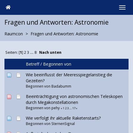
Fragen und Antworten: Astronomie
Raumcon
Fragen und Antworten: Astronomie
Seiten: [
1
]
2
3
...
8
Nach unten
Betreff
/
Begonnen von
Wie beeinflusst der Meeresspiegelanstieg die
Gezeiten?
Begonnen von
Badabumm
Beeinträchtigung von astronomischen Teleskopen
durch Megakonstellationen
Begonnen von
pehy
«
1
2
3
...
17
»
Wie verfolgt ihr aktuelle Raketenstarts?
Begonnen von
SternenSignal