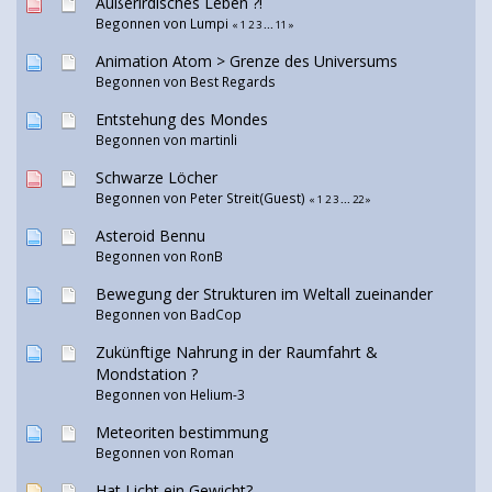
Außerirdisches Leben ?!
Begonnen von
Lumpi
«
1
2
3
...
11
»
Animation Atom > Grenze des Universums
Begonnen von
Best Regards
Entstehung des Mondes
Begonnen von martinli
Schwarze Löcher
Begonnen von Peter Streit(Guest)
«
1
2
3
...
22
»
Asteroid Bennu
Begonnen von
RonB
Bewegung der Strukturen im Weltall zueinander
Begonnen von
BadCop
Zukünftige Nahrung in der Raumfahrt &
Mondstation ?
Begonnen von
Helium-3
Meteoriten bestimmung
Begonnen von
Roman
Hat Licht ein Gewicht?