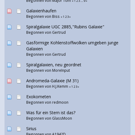
Begonnen von
Major Tom
«
1
2
3
...
9
»
Galaxienhaufen
Begonnen von Biss
«
1
2
3
»
Spiralgalaxie UGC 2885,"Rubins Galaxie"
Begonnen von
Gertrud
Gasförmige Kohlenstoffwolken umgeben junge
Galaxien
Begonnen von
Gertrud
Spiralgalaxien, neu geordnet
Begonnen von
MoreInput
Andromeda-Galaxie (M 31)
Begonnen von H.J.Kemm
«
1
2
3
»
Exokometen
Begonnen von
redmoon
Was für ein Stern ist das?
Begonnen von
GlassMoon
Sirius
Begonnen von A1942D