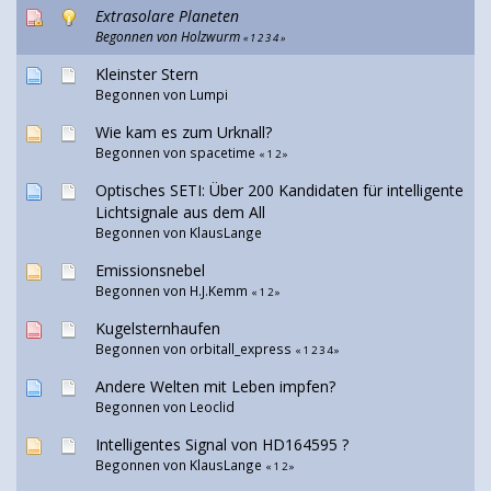
Extrasolare Planeten
Begonnen von Holzwurm
«
1
2
3
4
»
Kleinster Stern
Begonnen von
Lumpi
Wie kam es zum Urknall?
Begonnen von spacetime
«
1
2
»
Optisches SETI: Über 200 Kandidaten für intelligente
Lichtsignale aus dem All
Begonnen von
KlausLange
Emissionsnebel
Begonnen von H.J.Kemm
«
1
2
»
Kugelsternhaufen
Begonnen von
orbitall_express
«
1
2
3
4
»
Andere Welten mit Leben impfen?
Begonnen von
Leoclid
Intelligentes Signal von HD164595 ?
Begonnen von
KlausLange
«
1
2
»