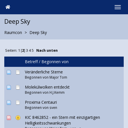
Deep Sky
Raumcon
Deep Sky
Seiten:
1
[
2
]
3
4
5
Nach unten
Betreff
/
Begonnen von
Veränderliche Sterne
Begonnen von
Major Tom
Molekülwolken entdeckt
Begonnen von H.J.Kemm
Proxima Centauri
Begonnen von
sven
KIC 8462852 - ein Stern mit einzigartigen
Helligkeitsschwankungen