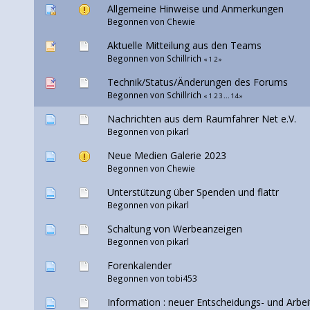
Allgemeine Hinweise und Anmerkungen
Begonnen von
Chewie
Aktuelle Mitteilung aus den Teams
Begonnen von
Schillrich
«
1
2
»
Technik/Status/Änderungen des Forums
Begonnen von
Schillrich
«
1
2
3
...
14
»
Nachrichten aus dem Raumfahrer Net e.V.
Begonnen von
pikarl
Neue Medien Galerie 2023
Begonnen von
Chewie
Unterstützung über Spenden und flattr
Begonnen von
pikarl
Schaltung von Werbeanzeigen
Begonnen von
pikarl
Forenkalender
Begonnen von tobi453
Information : neuer Entscheidungs- und Arbe