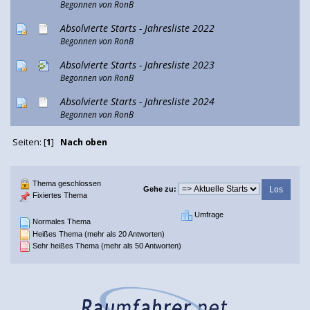
Begonnen von
RonB
Absolvierte Starts - Jahresliste 2022
Begonnen von
RonB
Absolvierte Starts - Jahresliste 2023
Begonnen von
RonB
Absolvierte Starts - Jahresliste 2024
Begonnen von
RonB
Seiten: [
1
]
Nach oben
Thema geschlossen
Gehe zu:
Fixiertes Thema
Umfrage
Normales Thema
Heißes Thema (mehr als 20 Antworten)
Sehr heißes Thema (mehr als 50 Antworten)