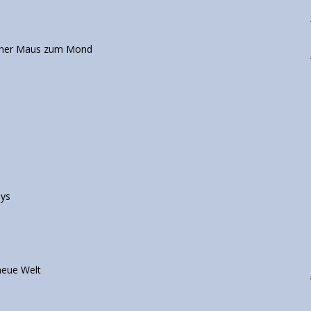
einer Maus zum Mond
eys
neue Welt