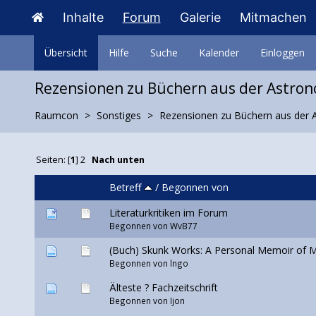
Inhalte
Forum
Galerie
Mitmachen
Übersicht
Hilfe
Suche
Kalender
Einloggen
Rezensionen zu Büchern aus der Astro
Raumcon
Sonstiges
Rezensionen zu Büchern aus der 
Seiten: [
1
]
2
Nach unten
Betreff
/
Begonnen von
Literaturkritiken im Forum
Begonnen von WvB77
(Buch) Skunk Works: A Personal Memoir of M
Begonnen von lngo
Älteste ? Fachzeitschrift
Begonnen von
Ijon