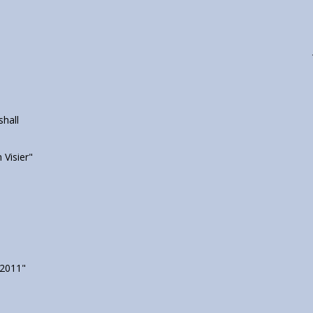
hall
Visier"
 2011"