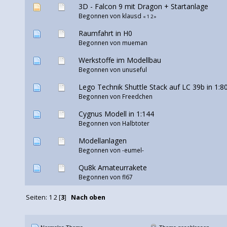
3D - Falcon 9 mit Dragon + Startanlage
Begonnen von klausd
«
1
2
»
Raumfahrt in H0
Begonnen von
mueman
Werkstoffe im Modellbau
Begonnen von unuseful
Lego Technik Shuttle Stack auf LC 39b in 1:
Begonnen von
Freedchen
Cygnus Modell in 1:144
Begonnen von
Halbtoter
Modellanlagen
Begonnen von
-eumel-
Qu8k Amateurrakete
Begonnen von
fl67
Seiten:
1
2
[
3
]
Nach oben