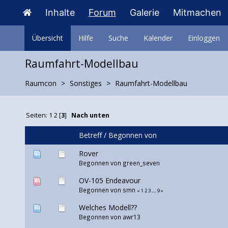
Inhalte
Forum
Galerie
Mitmachen
Übersicht
Hilfe
Suche
Kalender
Einloggen
Raumfahrt-Modellbau
Raumcon
Sonstiges
Raumfahrt-Modellbau
Seiten:
1
2
[
3
]
Nach unten
Betreff
/
Begonnen von
Rover
Begonnen von green_seven
OV-105 Endeavour
Begonnen von
smn
«
1
2
3
...
9
»
Welches Modell??
Begonnen von awr13