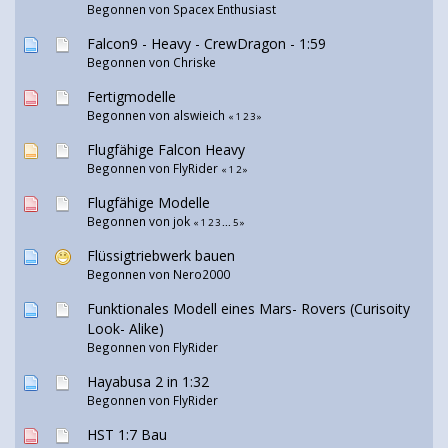
Begonnen von Spacex Enthusiast
Falcon9 - Heavy - CrewDragon - 1:59
Begonnen von
Chriske
Fertigmodelle
Begonnen von
alswieich
«
1
2
3
»
Flugfähige Falcon Heavy
Begonnen von
FlyRider
«
1
2
»
Flugfähige Modelle
Begonnen von jok
«
1
2
3
...
5
»
Flüssigtriebwerk bauen
Begonnen von Nero2000
Funktionales Modell eines Mars- Rovers (Curisoity
Look- Alike)
Begonnen von
FlyRider
Hayabusa 2 in 1:32
Begonnen von
FlyRider
HST 1:7 Bau