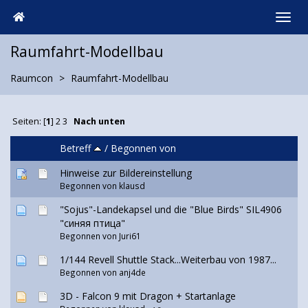
Raumfahrt-Modellbau
Raumcon
Raumfahrt-Modellbau
Seiten: [
1
]
2
3
Nach unten
Betreff
/
Begonnen von
Hinweise zur Bildereinstellung
Begonnen von klausd
"Sojus"-Landekapsel und die "Blue Birds" SIL4906
"синяя птица"
Begonnen von Juri61
1/144 Revell Shuttle Stack...Weiterbau von 1987...
Begonnen von
anj4de
3D - Falcon 9 mit Dragon + Startanlage