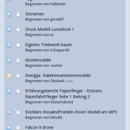
Begonnen von
Halbtoter
Dioramen
Begonnen von
gino847
Druck Modell Lunokhod-1
Begonnen von
vv
Eigenes Triebwerk bauen
Begonnen von
Schiaparelli
Einzelmodelle
Begonnen von
-eumel-
Energija- Raketenvariantenmodelle
Begonnen von
Okulanik
«
1
2
»
Erfahrungsbericht Papierflieger - Erstvers.
RaumfahrtFlieger Seite 1 Beitrag 3
Begonnen von
Siliziumdioxid
ExoMars RosalindFranklin-Rover-Modell am MPS
Begonnen von
failsafe
Falcon 9 drone