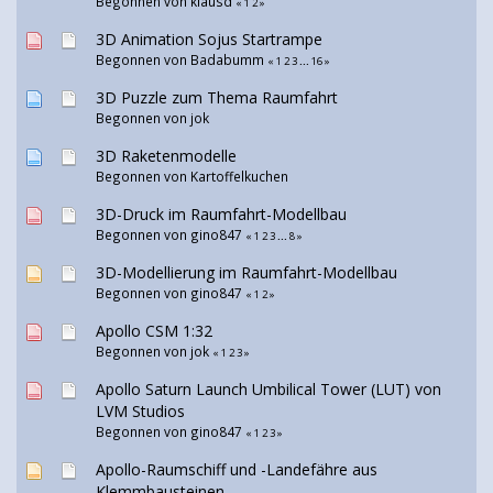
Begonnen von klausd
«
1
2
»
3D Animation Sojus Startrampe
Begonnen von
Badabumm
«
1
2
3
...
16
»
3D Puzzle zum Thema Raumfahrt
Begonnen von jok
3D Raketenmodelle
Begonnen von Kartoffelkuchen
3D-Druck im Raumfahrt-Modellbau
Begonnen von
gino847
«
1
2
3
...
8
»
3D-Modellierung im Raumfahrt-Modellbau
Begonnen von
gino847
«
1
2
»
Apollo CSM 1:32
Begonnen von jok
«
1
2
3
»
Apollo Saturn Launch Umbilical Tower (LUT) von
LVM Studios
Begonnen von
gino847
«
1
2
3
»
Apollo-Raumschiff und -Landefähre aus
Klemmbausteinen