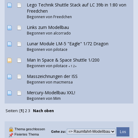
Lego Technik Shuttle Stack auf LC 39b in 1:80 von
Freedchen
Begonnen von
Freedchen
Links zum Modellbau
Begonnen von alcorrado
Lunar Module LM-5 "Eagle" 1/72 Dragon
Begonnen von
pilotace
Man In Space & Space Shuttle 1/200
Begonnen von
pilotace
«
1
2
»
Masszeichnungen der ISS
Begonnen von
macmensa
Mercury-Modellbau XXL!
Begonnen von
Mim
Seiten: [
1
]
2
3
Nach oben
Thema geschlossen
Gehe zu:
Fixiertes Thema