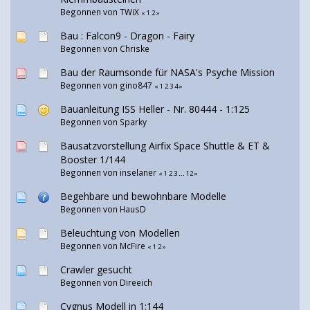
Begonnen von
TWiX
«
1
2
»
Bau : Falcon9 - Dragon - Fairy
Begonnen von
Chriske
Bau der Raumsonde für NASA's Psyche Mission
Begonnen von
gino847
«
1
2
3
4
»
Bauanleitung ISS Heller - Nr. 80444 - 1:125
Begonnen von Sparky
Bausatzvorstellung Airfix Space Shuttle & ET &
Booster 1/144
Begonnen von
inselaner
«
1
2
3
...
12
»
Begehbare und bewohnbare Modelle
Begonnen von
HausD
Beleuchtung von Modellen
Begonnen von McFire
«
1
2
»
Crawler gesucht
Begonnen von Direeich
Cygnus Modell in 1:144