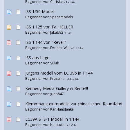
Begonnen von
Chriske
«
1
2
3
4
»
ISS 1/50 Modell
Begonnen von Spacemodels
ISS 1:125 von Fa. HELLER
Begonnen von Jakub93
«
1
2
»
ISS 1:144 von "Revell"
Begonnen von
Drohne Willi
«
1
2
3
4
»
ISS aus Lego
Begonnen von
Sulak
Jürgens Modell vom LC 39b in 1:144
Begonnen von Krasair
«
1
2
3
...
44
»
Kennedy-Media-Gallery in Rente!!!
Begonnen von
gino847
Klemmbausteinmodelle zur chinesischen Raumfahrt
Begonnen von
KarlHansJanke
LC39A STS-1 Modell in 1:144
Begonnen von
Halbtoter
«
1
2
3
»