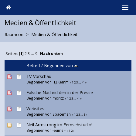
Medien & Öffentlichkeit
Raumcon
Medien & Öffentlichkeit
Seiten: [
1
]
2
3
...
9
Nach unten
Betreff
/
Begonnen von
TV-Vorschau
Begonnen von H.J.Kemm
«
1
2
3
...
41
»
Falsche Nachrichten in der Presse
Begonnen von moritz
«
1
2
3
...
41
»
Websites
Begonnen von Spaceman
«
1
2
3
...
8
»
Neil Armstrong im Fernsehstudio!
Begonnen von
-eumel-
«
1
2
»