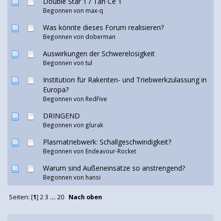
Double Star 1 / Tan Ce 1
Begonnen von
max-q
Was könnte dieses Forum realisieren?
Begonnen von doberman
Auswirkungen der Schwerelosigkeit
Begonnen von
tul
Institution für Rakenten- und Triebwerkzulassung in
Europa?
Begonnen von RedFive
DRINGEND
Begonnen von glurak
Plasmatriebwerk: Schallgeschwindigkeit?
Begonnen von Endeavour-Rocket
Warum sind Außeneinsätze so anstrengend?
Begonnen von
hansi
Seiten: [
1
]
2
3
...
20
Nach oben