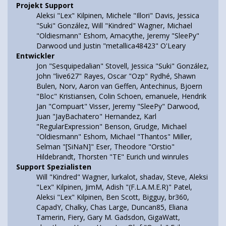
Projekt Support
Aleksi "Lex" Kilpinen, Michele "Illori" Davis, Jessica
"Suki" González, Will "Kindred" Wagner, Michael
"Oldiesmann" Eshom, Amacythe, Jeremy "SleePy"
Darwood und Justin "metallica48423" O'Leary
Entwickler
Jon "Sesquipedalian" Stovell, Jessica "Suki" González,
John "live627" Rayes, Oscar "Ozp" Rydhé, Shawn
Bulen, Norv, Aaron van Geffen, Antechinus, Bjoern
"Bloc" Kristiansen, Colin Schoen, emanuele, Hendrik
Jan "Compuart" Visser, Jeremy "SleePy" Darwood,
Juan "JayBachatero" Hernandez, Karl
"RegularExpression" Benson, Grudge, Michael
"Oldiesmann" Eshom, Michael "Thantos" Miller,
Selman "[SiNaN]" Eser, Theodore "Orstio"
Hildebrandt, Thorsten "TE" Eurich und winrules
Support Spezialisten
Will "Kindred" Wagner, lurkalot, shadav, Steve, Aleksi
"Lex" Kilpinen, JimM, Adish "(F.L.A.M.E.R)" Patel,
Aleksi "Lex" Kilpinen, Ben Scott, Bigguy, br360,
CapadY, Chalky, Chas Large, Duncan85, Eliana
Tamerin, Fiery, Gary M. Gadsdon, GigaWatt,