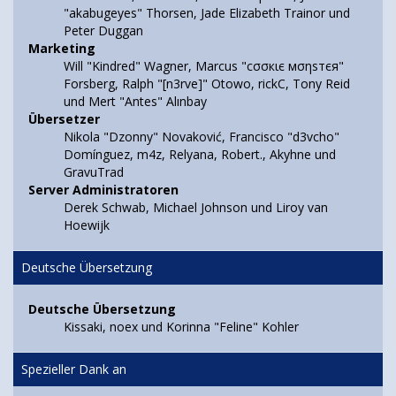
"akabugeyes" Thorsen, Jade Elizabeth Trainor und
Peter Duggan
Marketing
Will "Kindred" Wagner, Marcus "cσσкιє мσηѕтєя"
Forsberg, Ralph "[n3rve]" Otowo, rickC, Tony Reid
und Mert "Antes" Alınbay
Übersetzer
Nikola "Dzonny" Novaković, Francisco "d3vcho"
Domínguez, m4z, Relyana, Robert., Akyhne und
GravuTrad
Server Administratoren
Derek Schwab, Michael Johnson und Liroy van
Hoewijk
Deutsche Übersetzung
Deutsche Übersetzung
Kissaki, noex und Korinna "Feline" Kohler
Spezieller Dank an