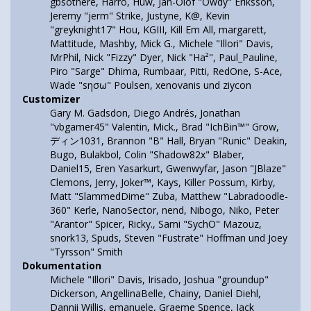
gbsothere, Harro, Huw, Jan-Olof "Owdy" Eriksson,
Jeremy "jerm" Strike, Justyne, K@, Kevin
"greyknight17" Hou, KGIII, Kill Em All, margarett,
Mattitude, Mashby, Mick G., Michele "Illori" Davis,
MrPhil, Nick "Fizzy" Dyer, Nick "Ha²", Paul_Pauline,
Piro "Sarge" Dhima, Rumbaar, Pitti, RedOne, S-Ace,
Wade "sησω" Poulsen, xenovanis und ziycon
Customizer
Gary M. Gadsdon, Diego Andrés, Jonathan
"vbgamer45" Valentin, Mick., Brad "IchBin™" Grow,
ディン1031, Brannon "B" Hall, Bryan "Runic" Deakin,
Bugo, Bulakbol, Colin "Shadow82x" Blaber,
Daniel15, Eren Yasarkurt, Gwenwyfar, Jason "JBlaze"
Clemons, Jerry, Joker™, Kays, Killer Possum, Kirby,
Matt "SlammedDime" Zuba, Matthew "Labradoodle-
360" Kerle, NanoSector, nend, Nibogo, Niko, Peter
"Arantor" Spicer, Ricky., Sami "SychO" Mazouz,
snork13, Spuds, Steven "Fustrate" Hoffman und Joey
"Tyrsson" Smith
Dokumentation
Michele "Illori" Davis, Irisado, Joshua "groundup"
Dickerson, AngellinaBelle, Chainy, Daniel Diehl,
Dannii Willis, emanuele, Graeme Spence, Jack