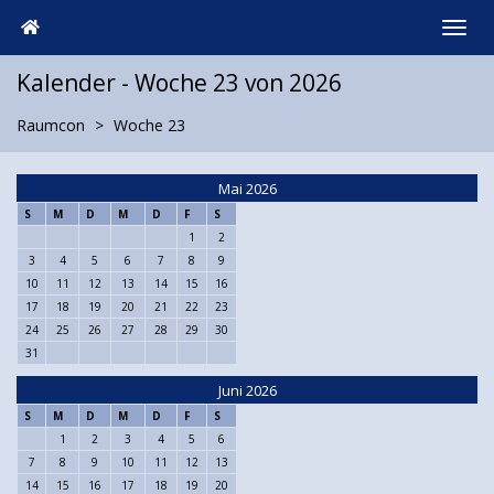
Kalender - Woche 23 von 2026
Raumcon
Woche 23
Mai 2026
S
M
D
M
D
F
S
1
2
3
4
5
6
7
8
9
10
11
12
13
14
15
16
17
18
19
20
21
22
23
24
25
26
27
28
29
30
31
Juni 2026
S
M
D
M
D
F
S
1
2
3
4
5
6
7
8
9
10
11
12
13
14
15
16
17
18
19
20