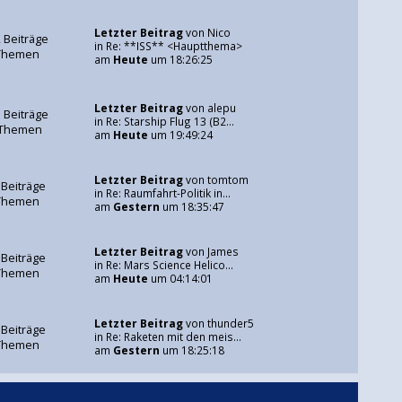
Letzter Beitrag
von
Nico
 Beiträge
in
Re: **ISS** <Hauptthema>
Themen
am
Heute
um 18:26:25
Letzter Beitrag
von
alepu
 Beiträge
in
Re: Starship Flug 13 (B2...
 Themen
am
Heute
um 19:49:24
Letzter Beitrag
von
tomtom
 Beiträge
in
Re: Raumfahrt-Politik in...
Themen
am
Gestern
um 18:35:47
Letzter Beitrag
von
James
 Beiträge
in
Re: Mars Science Helico...
Themen
am
Heute
um 04:14:01
Letzter Beitrag
von
thunder5
 Beiträge
in
Re: Raketen mit den meis...
Themen
am
Gestern
um 18:25:18