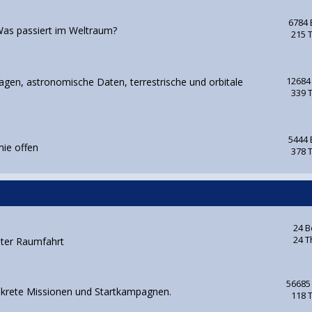
6784 
as passiert im Weltraum?
215 
gen, astronomische Daten, terrestrische und orbitale
12684
339 
5444 
mie offen
378 
24 B
24 
nter Raumfahrt
56685
nkrete Missionen und Startkampagnen.
118 