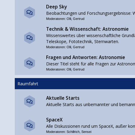
Deep Sky
Beobachtungen und Forschungsergebnisse: W
Moderatoren:
Olli
,
Gertrud
Technik & Wissenschaft: Astronomie
Wissenswertes über wissenschaftliche Grundla
Teleskope, Fototechnik, Sternwarten.
Moderatoren:
Olli
,
Gertrud
Fragen und Antworten: Astronomie
Dieser Titel steht für alle Fragen zur Astrono
Moderatoren:
Olli
,
Gertrud
Raumfahrt
Aktuelle Starts
Aktuelle Starts aus unbemannter und beman
SpaceX
Alle Diskussionen rund um SpaceX, außer ko
Moderatoren:
Schillrich
,
Sensei