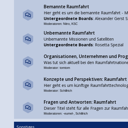
Bemannte Raumfahrt
Hier geht es um die bemannte Raumfahrt - M
Untergeordnete Boards
:
Alexander Gerst S
Moderatoren:
Nitro
,
KSC
Unbemannte Raumfahrt
Unbemannte Missionen und Satelliten
Untergeordnete Boards
:
Rosetta Spezial
Organisationen, Unternehmen und Pr
Was tut sich aktuell bei den Raumfahrtnation
Moderator:
tomtom
Konzepte und Perspektiven: Raumfahrt
Hier geht es um künftige Raumfahrttechnolog
Moderator:
Schillrich
Fragen und Antworten: Raumfahrt
Dieser Titel steht für alle Fragen zur Raumfah
Moderatoren:
-eumel-
,
Schillrich
Sonstiges