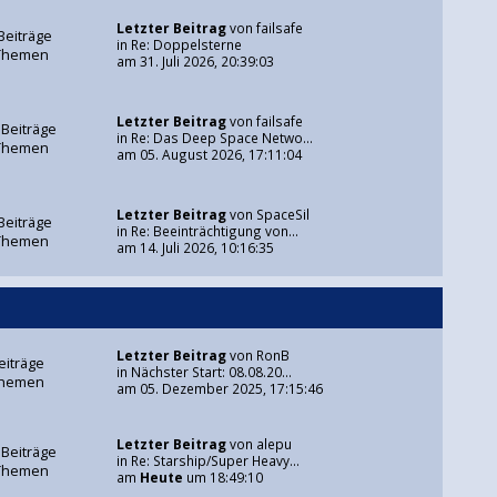
Letzter Beitrag
von
failsafe
Beiträge
in
Re: Doppelsterne
Themen
am 31. Juli 2026, 20:39:03
Letzter Beitrag
von
failsafe
 Beiträge
in
Re: Das Deep Space Netwo...
Themen
am 05. August 2026, 17:11:04
Letzter Beitrag
von
SpaceSil
Beiträge
in
Re: Beeinträchtigung von...
Themen
am 14. Juli 2026, 10:16:35
Letzter Beitrag
von
RonB
eiträge
in
Nächster Start: 08.08.20...
Themen
am 05. Dezember 2025, 17:15:46
Letzter Beitrag
von
alepu
 Beiträge
in
Re: Starship/Super Heavy...
Themen
am
Heute
um 18:49:10