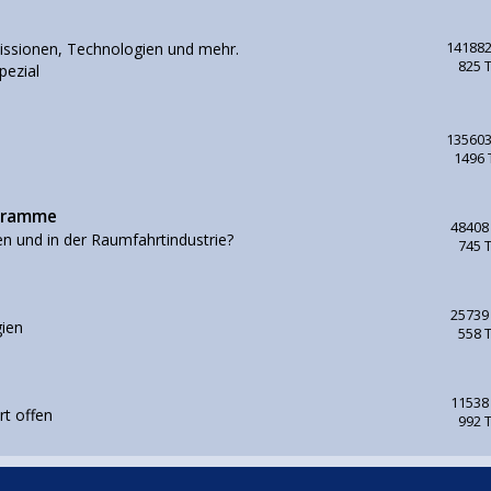
issionen, Technologien und mehr.
141882
825 
pezial
135603
1496
ogramme
48408
en und in der Raumfahrtindustrie?
745 
25739
ien
558 
11538
rt offen
992 