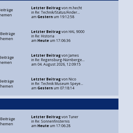
Letzter Beitrag
von
m.hecht
Beiträge
in
Re: Technik/Status/Änder...
Themen
am
Gestern
um 19:12:58
Letzter Beitrag
von
HAL 9000
 Beiträge
in
Re: Historia
Themen
am
Heute
um 17:06:36
Letzter Beitrag
von
James
Beiträge
in
Re: Regensburg-Nürnberge...
Themen
am 04. August 2026, 12:09:15
Letzter Beitrag
von
Nico
Beiträge
in
Re: Technik Museum Speye...
Themen
am
Gestern
um 07:18:14
Letzter Beitrag
von
Tuner
 Beiträge
in
Re: Sonnenfinsternis
Themen
am
Heute
um 17:06:28