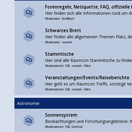
Forenregeln, Netiquette, FAQ, offizielle
Hier finden sich alle Informationen rund um d
Moderator:
Schillrich
Schwarzes Brett
Hier finden alle allgemeinen Themen Platz, di
Moderator:
-eumel-
Stammtische
Hier sind alle Raumcon Stammtische zu finde
Moderatoren:
Olli
,
-eumel-
,
Nitro
Veranstaltungen/Events/Reiseberichte
Hier geht es um Raumcon Treffs, sonstige Ve
Moderatoren:
Olli
,
-eumel-
,
Nitro
Astronomie
Sonnensystem
Beobachtungen und Forschungsergebnisse: W
Moderatoren:
Olli
,
Gertrud