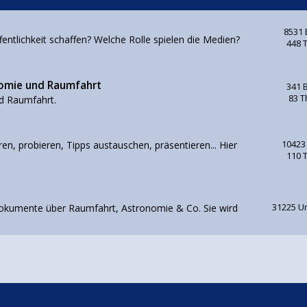
8531 
ntlichkeit schaffen? Welche Rolle spielen die Medien?
448 
nomie und Raumfahrt
341 
83 
d Raumfahrt.
en, probieren, Tipps austauschen, präsentieren... Hier
10423
110 
d Dokumente über Raumfahrt, Astronomie & Co. Sie wird
31225 U