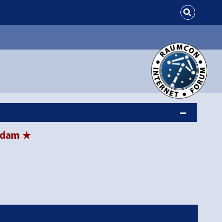
tsdam ★