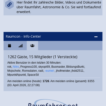
Hier findet Ihr zahlreiche Bilder, Videos und Dokumente
über Raumfahrt, Astronomie & Co. Sie wird fortlaufend
erweitert.
Raumcon - Info-Center
1262 Gäste, 15 Mitglieder (1 Versteckte)
Aktive Benutzer in den letzten 30 Minuten:
rok
,
Nitro
,
Progress100
,
skyopi69
,
Busmaster
,
BildungsBurki
,
Mojschele
,
Romsdalen
,
radi
,
-eumel-
,
jhofmeister
,
jhdd2511
,
MpunktApunkt
,
SpaceSil
Am meisten online (heute):
1726
. Am meisten online (gesamt): 8355
(03. April 2026, 22:27:08)