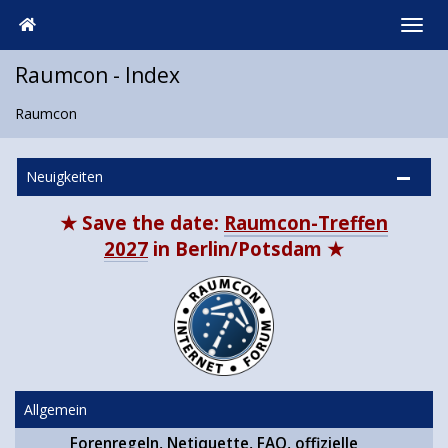
Raumcon - Index
Raumcon
Neuigkeiten
★ Save the date:
Raumcon-Treffen
2027
in Berlin/Potsdam ★
Allgemein
Forenregeln, Netiquette, FAQ, offizielle