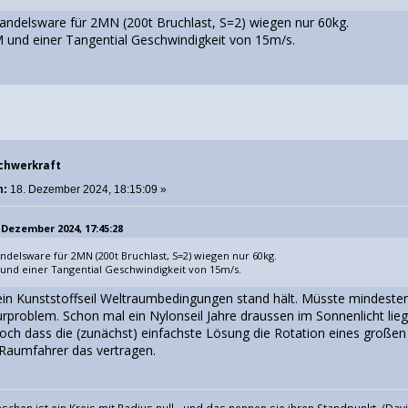
ndelsware für 2MN (200t Bruchlast, S=2) wiegen nur 60kg.
und einer Tangential Geschwindigkeit von 15m/s.
Schwerkraft
m:
18. Dezember 2024, 18:15:09 »
 Dezember 2024, 17:45:28
delsware für 2MN (200t Bruchlast, S=2) wiegen nur 60kg.
und einer Tangential Geschwindigkeit von 15m/s.
in Kunststoffseil Weltraumbedingungen stand hält. Müsste mindesten
problem. Schon mal ein Nylonseil Jahre draussen im Sonnenlicht lieg
ch dass die (zunächst) einfachste Lösung die Rotation eines großen
 Raumfahrer das vertragen.
schen ist ein Kreis mit Radius null - und das nennen sie ihren Standpunkt. (Da