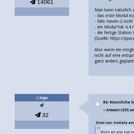
14061
Man kann natürlich 
- das
erste
Modul kom
- falls Haven-2
nicht
- ein Modul hat 4,4 
- die fertige Station
(Quelle:
https://spa
Also wenn ein mögli
nicht auf eine ents
ganz anders geplant
Ingo
Re: Künstliche 
«
Antwort #255 a
32
Zitat von: trallala am
Wenn wir also mal von