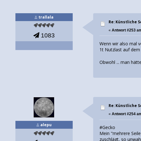
trallala
Re: Künstliche 
«
Antwort #253 a
1083
Wenn wir also mal v
1t Nutzlast auf de
Obwohl ... man hätt
Re: Künstliche 
«
Antwort #254 a
alepu
#Gecko
Mein "mehrere Seile
zuschlägt, so unwah