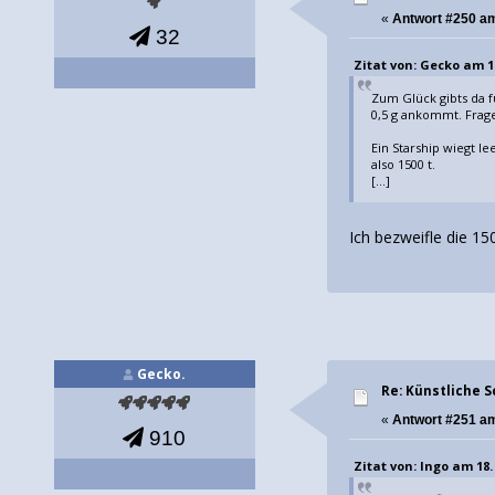
«
Antwort #250 a
32
Zitat von: Gecko am 18
Zum Glück gibts da f
0,5 g ankommt. Frage 
Ein Starship wiegt le
also 1500 t.
[...]
Ich bezweifle die 15
Gecko.
Re: Künstliche 
«
Antwort #251 a
910
Zitat von: Ingo am 18.