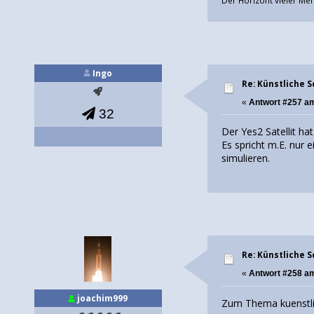
Ingo
Re: Künstliche 
«
Antwort #257 a
32
Der Yes2 Satellit ha
Es spricht m.E. nur 
simulieren.
Re: Künstliche 
«
Antwort #258 a
joachim999
Zum Thema kuenstlic