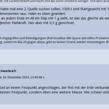
0t, mit Landetreibstoff und Fracht sind das sicher erheblich weniger. Und dann wird 
 hätte mal eine 2. Quelle suchen sollen, 1300 t sind Startgewicht mi
dimensionen raus. Habe es oben geändert.
an jedem Ende im All ein Ship mit 1 g zieht, ist das das gleiche als 
leicher Fliehkraft. Hier aber mit 0,5 g gerechnet.
h Angegriffen und Beleidigungen {Rok Excalibur MH-Space astrolitho Prodatron
, zuletzt im Mai 26 gegen alepu, gibt es keinen Grund, wieder einzusteigen. Bl
Schwerkraft
m:
18. Dezember 2024, 13:40:48 »
 Seil an einem Festpunkt angeschlagen, der fest mit der Erde verbunde
t's keinen Festpunkt, sondern eben eine weitere Masse. Wie schwer und w