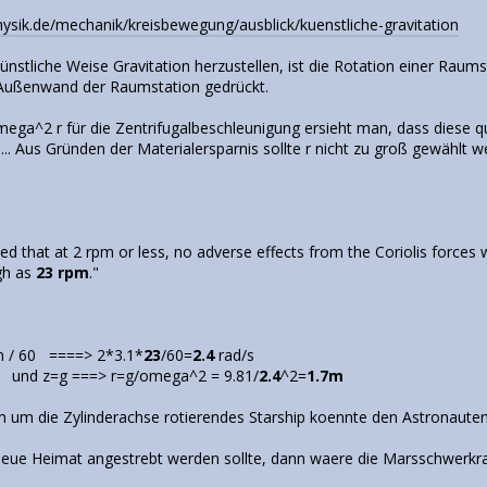
physik.de/mechanik/kreisbewegung/ausblick/kuenstliche-gravitation
künstliche Weise Gravitation herzustellen, ist die Rotation einer Raum
 Außenwand der Raumstation gedrückt.
ega^2 r für die Zentrifugalbeschleunigung ersieht man, dass diese qu
.. Aus Gründen der Materialersparnis sollte r nicht zu groß gewählt 
:
ieved that at 2 rpm or less, no adverse effects from the Coriolis forc
igh as
23 rpm
."
 n / 60 ====> 2*3.1*
23
/60=
2.4
rad/s
r und z=g ===> r=g/omega^2 = 9.81/
2.4
^2=
1.7m
m um die Zylinderachse rotierendes Starship koennte den Astronauten
eue Heimat angestrebt werden sollte, dann waere die Marsschwerkra