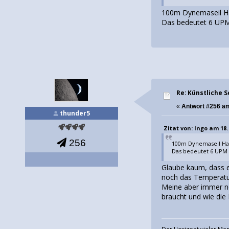
100m Dynemaseil Ha
Das bedeutet 6 UPM 
Re: Künstliche 
«
Antwort #256 a
thunder5
Zitat von: Ingo am 18.
256
100m Dynemaseil Han
Das bedeutet 6 UPM 
Glaube kaum, dass e
noch das Temperatur
Meine aber immer no
braucht und wie die
Der Horizont vieler Men