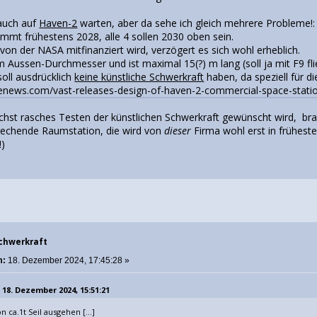
auch auf
Haven-2
warten, aber da sehe ich gleich mehrere Probleme!:
mt frühestens 2028, alle 4 sollen 2030 oben sein.
von der NASA mitfinanziert wird, verzögert es sich wohl erheblich.
m Aussen-Durchmesser und ist maximal 15(?) m lang (soll ja mit F9 fl
 soll ausdrücklich
keine künstliche Schwerkraft
haben, da speziell für d
cenews.com/vast-releases-design-of-haven-2-commercial-space-stati
chst rasches Testen der künstlichen Schwerkraft gewünscht wird, br
prechende Raumstation, die wird von
dieser
Firma wohl erst in frühest
!)
Schwerkraft
m:
18. Dezember 2024, 17:45:28 »
 18. Dezember 2024, 15:51:21
 ca.1t Seil ausgehen [...]