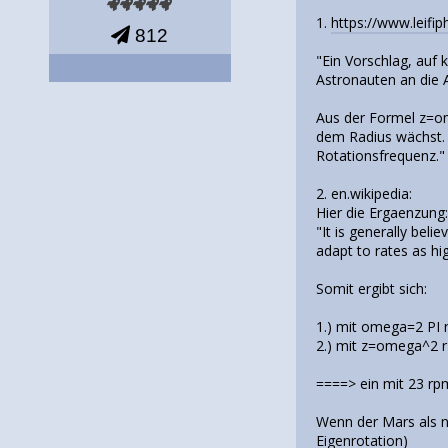
1.
https://www.leifi
812
"Ein Vorschlag, auf 
Astronauten an die
Aus der Formel z=om
dem Radius wächst. .
Rotationsfrequenz."
2. en.wikipedia:
Hier die Ergaenzung
"It is generally bel
adapt to rates as h
Somit ergibt sich:
1.) mit omega=2 PI
2.) mit z=omega^2 
====> ein mit 23 rp
Wenn der Mars als n
Eigenrotation)