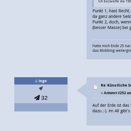
Ich bezweifle die 150
Punkt 1, hast Recht,
da ganz andere Seil
Punkt 2, doch, wenn 
(besser Masse) bei g
Hatte mich Ende 25 nac
das Mobbing weiterging
Ingo
Re: Künstliche 
«
Antwort #252 a
32
Auf der Erde ist das
dazu ;-). Im All gib