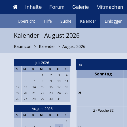
Inhalte
Forum
Galerie
Mitmachen
Übersicht
Hilfe
Suche
Kalender
Einloggen
Kalender - August 2026
Raumcon
Kalender
August 2026
Juli 2026
«
S
M
D
M
D
F
S
Sonntag
1
2
3
4
5
6
7
8
9
10
11
12
13
14
15
16
17
18
»
19
20
21
22
23
24
25
26
27
28
29
30
31
August 2026
2
-
Woche 32
S
M
D
M
D
F
S
1
2
3
4
5
6
7
8