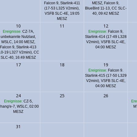
Falcon 9, Starlink-411
MESZ,
Falcon 9,
(17-53 L325 V2mini),
BlueBird 11-13, CC SLC-
VSFB SLC-4E, 19:05
40, 09:42 MESZ
MESZ
10
11
12
Ereignisse:
CZ-7A,
Ereignisse:
Falcon 9,
unbekannte Nutzlast,
Starlink-414 (17-49 L328
WSLC, 14:00 MESZ,
V2mini), VSFB SLC-4E,
Falcon 9, Starlink-413
04:00 MESZ
10-19 L327 V2mini), CC
SLC-40, 16:49 MESZ
17
18
19
Ereignisse:
Falcon 9.
Starlink-415 (17-50 L329
V2mini), VSFB SLC-4E,
04:00 MESZ
24
25
26
Ereignisse:
CZ-5,
Ere
hang'e-7, WSLC, 02:00
MT
MESZ
31