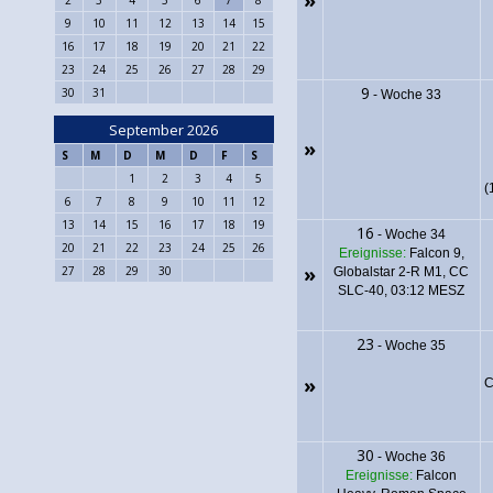
»
9
10
11
12
13
14
15
16
17
18
19
20
21
22
23
24
25
26
27
28
29
9
30
31
-
Woche 33
September 2026
»
S
M
D
M
D
F
S
1
2
3
4
5
(
6
7
8
9
10
11
12
13
14
15
16
17
18
19
16
-
Woche 34
20
21
22
23
24
25
26
Ereignisse:
Falcon 9,
»
27
28
29
30
Globalstar 2-R M1, CC
SLC-40, 03:12 MESZ
23
-
Woche 35
»
C
30
-
Woche 36
Ereignisse:
Falcon