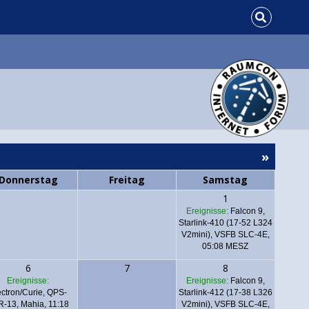
»
Donnerstag
Freitag
Samstag
1
Ereignisse:
Falcon 9,
Starlink-410 (17-52 L324
V2mini), VSFB SLC-4E,
05:08 MESZ
6
7
8
Ereignisse:
Ereignisse:
Falcon 9,
ectron/Curie, QPS-
Starlink-412 (17-38 L326
-13, Mahia, 11:18
V2mini), VSFB SLC-4E,