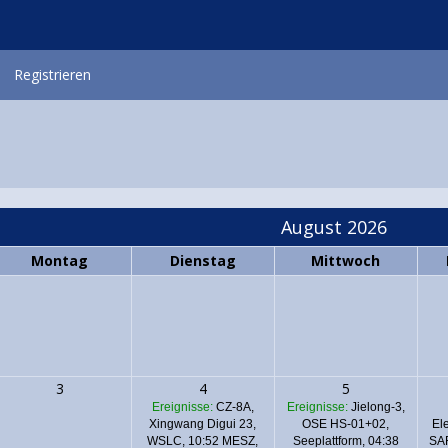
Registrieren
August 2026
Montag
Dienstag
Mittwoch
3
4
5
Ereignisse:
CZ-8A,
Ereignisse:
Jielong-3,
Xingwang Digui 23,
OSE HS-01+02,
El
WSLC, 10:52 MESZ,
Seeplattform, 04:38
SAR