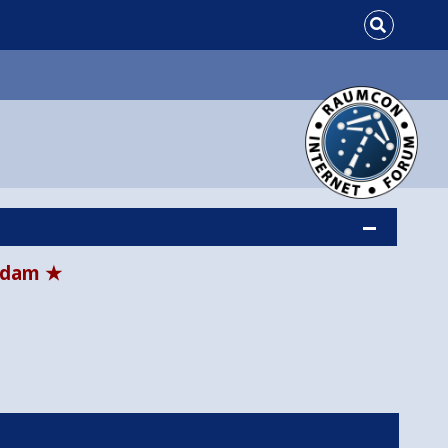
tsdam ★