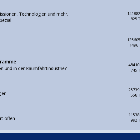
issionen, Technologien und mehr.
141882
825 
pezial
135605
1496
ogramme
48410
en und in der Raumfahrtindustrie?
745 
25739
ien
558 
11538
rt offen
992 