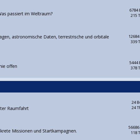
6784 
as passiert im Weltraum?
215 
gen, astronomische Daten, terrestrische und orbitale
12684
339 
5444 
mie offen
378 
24 B
24 
nter Raumfahrt
56686
nkrete Missionen und Startkampagnen.
118 