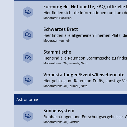
Forenregeln, Netiquette, FAQ, offizielle
Hier finden sich alle Informationen rund um d
Moderator:
Schillrich
Schwarzes Brett
Hier finden alle allgemeinen Themen Platz, di
Moderator:
-eumel-
Stammtische
Hier sind alle Raumcon Stammtische zu finde
Moderatoren:
Olli
,
-eumel-
,
Nitro
Veranstaltungen/Events/Reiseberichte
Hier geht es um Raumcon Treffs, sonstige Ve
Moderatoren:
Olli
,
-eumel-
,
Nitro
Astronomie
Sonnensystem
Beobachtungen und Forschungsergebnisse: W
Moderatoren:
Olli
,
Gertrud