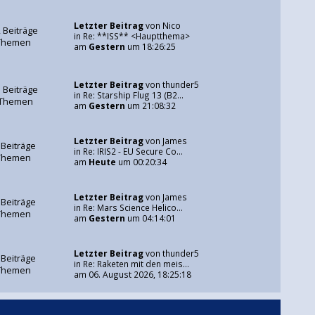
Letzter Beitrag
von
Nico
 Beiträge
in
Re: **ISS** <Hauptthema>
Themen
am
Gestern
um 18:26:25
Letzter Beitrag
von
thunder5
 Beiträge
in
Re: Starship Flug 13 (B2...
 Themen
am
Gestern
um 21:08:32
Letzter Beitrag
von
James
 Beiträge
in
Re: IRIS2 - EU Secure Co...
Themen
am
Heute
um 00:20:34
Letzter Beitrag
von
James
 Beiträge
in
Re: Mars Science Helico...
Themen
am
Gestern
um 04:14:01
Letzter Beitrag
von
thunder5
 Beiträge
in
Re: Raketen mit den meis...
Themen
am 06. August 2026, 18:25:18