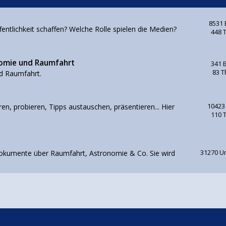
8531 
ntlichkeit schaffen? Welche Rolle spielen die Medien?
448 
nomie und Raumfahrt
341 
83 
d Raumfahrt.
en, probieren, Tipps austauschen, präsentieren... Hier
10423
110 
d Dokumente über Raumfahrt, Astronomie & Co. Sie wird
31270 U