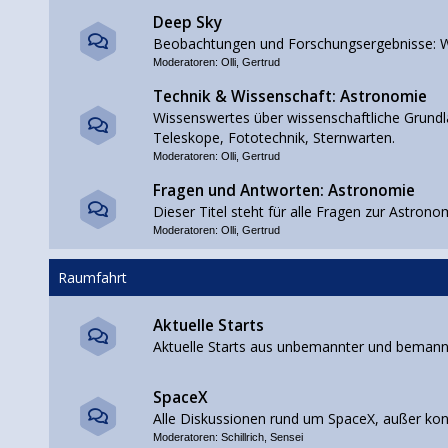
Deep Sky
Beobachtungen und Forschungsergebnisse: W
Moderatoren:
Olli
,
Gertrud
Technik & Wissenschaft: Astronomie
Wissenswertes über wissenschaftliche Grundla
Teleskope, Fototechnik, Sternwarten.
Moderatoren:
Olli
,
Gertrud
Fragen und Antworten: Astronomie
Dieser Titel steht für alle Fragen zur Astrono
Moderatoren:
Olli
,
Gertrud
Raumfahrt
Aktuelle Starts
Aktuelle Starts aus unbemannter und beman
SpaceX
Alle Diskussionen rund um SpaceX, außer ko
Moderatoren:
Schillrich
,
Sensei