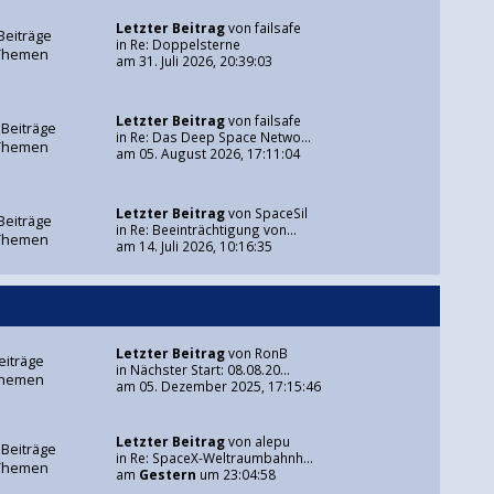
Letzter Beitrag
von
failsafe
Beiträge
in
Re: Doppelsterne
Themen
am 31. Juli 2026, 20:39:03
Letzter Beitrag
von
failsafe
 Beiträge
in
Re: Das Deep Space Netwo...
Themen
am 05. August 2026, 17:11:04
Letzter Beitrag
von
SpaceSil
Beiträge
in
Re: Beeinträchtigung von...
Themen
am 14. Juli 2026, 10:16:35
Letzter Beitrag
von
RonB
eiträge
in
Nächster Start: 08.08.20...
Themen
am 05. Dezember 2025, 17:15:46
Letzter Beitrag
von
alepu
 Beiträge
in
Re: SpaceX-Weltraumbahnh...
Themen
am
Gestern
um 23:04:58