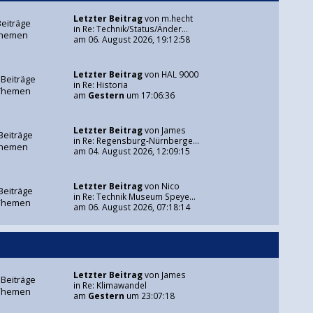
Letzter Beitrag
von
m.hecht
Beiträge
in
Re: Technik/Status/Änder...
Themen
am 06. August 2026, 19:12:58
Letzter Beitrag
von
HAL 9000
 Beiträge
in
Re: Historia
Themen
am
Gestern
um 17:06:36
Letzter Beitrag
von
James
Beiträge
in
Re: Regensburg-Nürnberge...
Themen
am 04. August 2026, 12:09:15
Letzter Beitrag
von
Nico
Beiträge
in
Re: Technik Museum Speye...
Themen
am 06. August 2026, 07:18:14
Letzter Beitrag
von
James
 Beiträge
in
Re: Klimawandel
Themen
am
Gestern
um 23:07:18