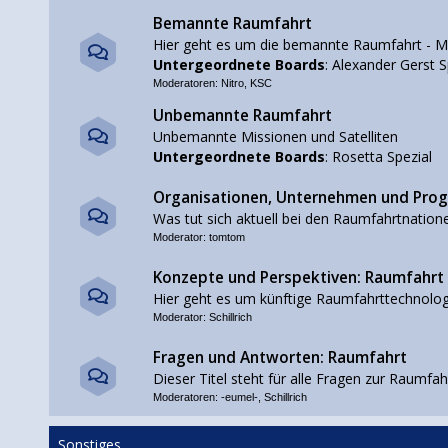
Bemannte Raumfahrt
Hier geht es um die bemannte Raumfahrt - M
Untergeordnete Boards
:
Alexander Gerst S
Moderatoren:
Nitro
,
KSC
Unbemannte Raumfahrt
Unbemannte Missionen und Satelliten
Untergeordnete Boards
:
Rosetta Spezial
Organisationen, Unternehmen und Pr
Was tut sich aktuell bei den Raumfahrtnation
Moderator:
tomtom
Konzepte und Perspektiven: Raumfahrt
Hier geht es um künftige Raumfahrttechnolog
Moderator:
Schillrich
Fragen und Antworten: Raumfahrt
Dieser Titel steht für alle Fragen zur Raumfah
Moderatoren:
-eumel-
,
Schillrich
Sonstiges