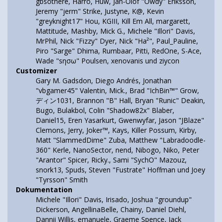
gbsothere, Harro, Huw, Jan-Olof "Owdy" Eriksson,
Jeremy "jerm" Strike, Justyne, K@, Kevin
"greyknight17" Hou, KGIII, Kill Em All, margarett,
Mattitude, Mashby, Mick G., Michele "Illori" Davis,
MrPhil, Nick "Fizzy" Dyer, Nick "Ha²", Paul_Pauline,
Piro "Sarge" Dhima, Rumbaar, Pitti, RedOne, S-Ace,
Wade "sησω" Poulsen, xenovanis und ziycon
Customizer
Gary M. Gadsdon, Diego Andrés, Jonathan
"vbgamer45" Valentin, Mick., Brad "IchBin™" Grow,
ディン1031, Brannon "B" Hall, Bryan "Runic" Deakin,
Bugo, Bulakbol, Colin "Shadow82x" Blaber,
Daniel15, Eren Yasarkurt, Gwenwyfar, Jason "JBlaze"
Clemons, Jerry, Joker™, Kays, Killer Possum, Kirby,
Matt "SlammedDime" Zuba, Matthew "Labradoodle-
360" Kerle, NanoSector, nend, Nibogo, Niko, Peter
"Arantor" Spicer, Ricky., Sami "SychO" Mazouz,
snork13, Spuds, Steven "Fustrate" Hoffman und Joey
"Tyrsson" Smith
Dokumentation
Michele "Illori" Davis, Irisado, Joshua "groundup"
Dickerson, AngellinaBelle, Chainy, Daniel Diehl,
Dannii Willis, emanuele, Graeme Spence, Jack