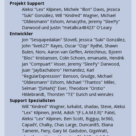
Projekt Support
Aleksi "Lex" Kilpinen, Michele "Illori" Davis, Jessica
"Suki" González, Will "Kindred" Wagner, Michael
"Oldiesmann" Eshom, Amacythe, Jeremy "SleePy"
Darwood und Justin "metallica48423" O'Leary
Entwickler
Jon "Sesquipedalian" Stovell, Jessica "Suki" González,
John "live627" Rayes, Oscar "Ozp" Rydhé, Shawn
Bulen, Norv, Aaron van Geffen, Antechinus, Bjoern
"Bloc" Kristiansen, Colin Schoen, emanuele, Hendrik
Jan "Compuart" Visser, Jeremy "SleePy" Darwood,
Juan "JayBachatero" Hernandez, Karl
"RegularExpression" Benson, Grudge, Michael
"Oldiesmann" Eshom, Michael "Thantos" Miller,
Selman "[SiNaN]" Eser, Theodore "Orstio"
Hildebrandt, Thorsten "TE" Eurich und winrules
Support Spezialisten
Will "Kindred" Wagner, lurkalot, shadav, Steve, Aleksi
"Lex" Kilpinen, JimM, Adish "(F.L.A.M.E.R)" Patel,
Aleksi "Lex" Kilpinen, Ben Scott, Bigguy, br360,
CapadY, Chalky, Chas Large, Duncan85, Eliana
Tamerin, Fiery, Gary M. Gadsdon, GigaWatt,