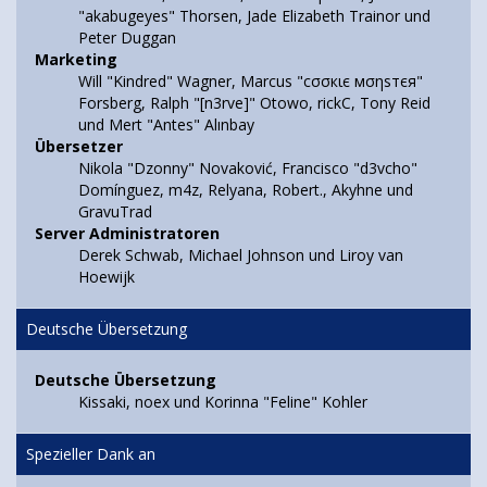
"akabugeyes" Thorsen, Jade Elizabeth Trainor und
Peter Duggan
Marketing
Will "Kindred" Wagner, Marcus "cσσкιє мσηѕтєя"
Forsberg, Ralph "[n3rve]" Otowo, rickC, Tony Reid
und Mert "Antes" Alınbay
Übersetzer
Nikola "Dzonny" Novaković, Francisco "d3vcho"
Domínguez, m4z, Relyana, Robert., Akyhne und
GravuTrad
Server Administratoren
Derek Schwab, Michael Johnson und Liroy van
Hoewijk
Deutsche Übersetzung
Deutsche Übersetzung
Kissaki, noex und Korinna "Feline" Kohler
Spezieller Dank an