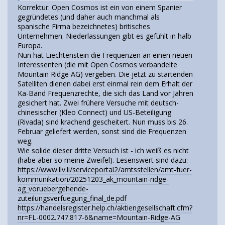
Korrektur: Open Cosmos ist ein von einem Spanier
gegründetes (und daher auch manchmal als
spanische Firma bezeichnetes) britisches
Unternehmen. Niederlassungen gibt es gefühlt in halb
Europa.
Nun hat Liechtenstein die Frequenzen an einen neuen
Interessenten (die mit Open Cosmos verbandelte
Mountain Ridge AG) vergeben. Die jetzt zu startenden
Satelliten dienen dabei erst einmal rein dem Erhalt der
Ka-Band Frequenzrechte, die sich das Land vor Jahren
gesichert hat. Zwei frühere Versuche mit deutsch-
chinesischer (Kleo Connect) und US-Beteiligung
(Rivada) sind krachend gescheitert. Nun muss bis 26.
Februar geliefert werden, sonst sind die Frequenzen
weg.
Wie solide dieser dritte Versuch ist - ich weiß es nicht
(habe aber so meine Zweifel). Lesenswert sind dazu:
https://www.llv.li/serviceportal2/amtsstellen/amt-fuer-
kommunikation/20251203_ak_mountain-ridge-
ag_voruebergehende-
zuteilungsverfuegung_final_de.pdf
https://handelsregister.help.ch/aktiengesellschaft.cfm?
nr=FL-0002.747.817-6&name=Mountain-Ridge-AG