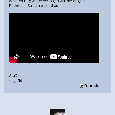
Wer den Flug weiter verfolgen will: der original
RocketLab Stream bleibt drauf:
Gruß
roger50
Gespeichert