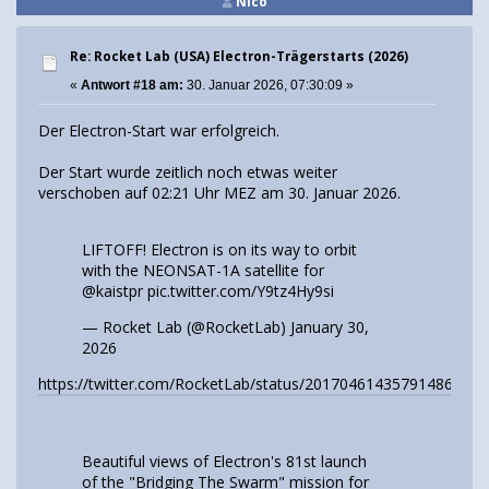
Nico
Re: Rocket Lab (USA) Electron-Trägerstarts (2026)
«
Antwort #18 am:
30. Januar 2026, 07:30:09 »
Der Electron-Start war erfolgreich.
Der Start wurde zeitlich noch etwas weiter
verschoben auf 02:21 Uhr MEZ am 30. Januar 2026.
LIFTOFF! Electron is on its way to orbit
with the NEONSAT-1A satellite for
@kaistpr
pic.twitter.com/Y9tz4Hy9si
— Rocket Lab (@RocketLab)
January 30,
2026
https://twitter.com/RocketLab/status/2017046143579148631
Beautiful views of Electron's 81st launch
of the "Bridging The Swarm" mission for