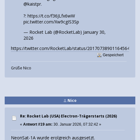
@kaistpr
.
?:
https://t.co/f36JLfx6wW
pic.twitter.com/Xw9cgIS3Sp
— Rocket Lab (@RocketLab)
January 30,
2026
https://twitter.com/RocketLab/status/2017073890116456456
Gespeichert
Grüße Nico
Nico
Re: Rocket Lab (USA) Electron-Trägerstarts (2026)
«
Antwort #19 am:
30. Januar 2026, 07:32:42 »
NeonSat-1A wurde erolgreich ausgesetzt.