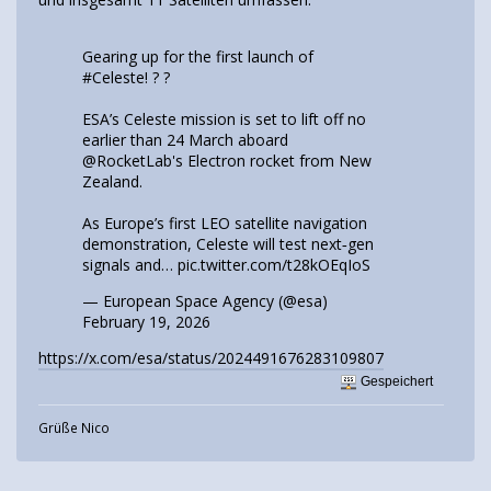
Gearing up for the first launch of
#Celeste
! ?️ ?
ESA’s Celeste mission is set to lift off no
earlier than 24 March aboard
@RocketLab
's Electron rocket from New
Zealand.
As Europe’s first LEO satellite navigation
demonstration, Celeste will test next‑gen
signals and…
pic.twitter.com/t28kOEqIoS
— European Space Agency (@esa)
February 19, 2026
https://x.com/esa/status/2024491676283109807
Gespeichert
Grüße Nico