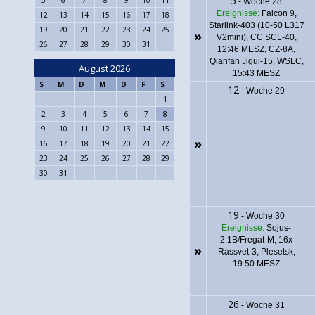
5
-
Woche 28
Ereignisse:
Falcon 9,
12
13
14
15
16
17
18
Starlink-403 (10-50 L317
19
20
21
22
23
24
25
»
V2mini), CC SCL-40,
26
27
28
29
30
31
12:46 MESZ
, CZ-8A,
Qianfan Jigui-15, WSLC,
August 2026
15:43 MESZ
S
M
D
M
D
F
S
12
-
Woche 29
1
2
3
4
5
6
7
8
9
10
11
12
13
14
15
»
16
17
18
19
20
21
22
23
24
25
26
27
28
29
30
31
19
-
Woche 30
Ereignisse:
Sojus-
2.1B/Fregat-M, 16x
»
Rassvet-3, Plesetsk,
19:50 MESZ
26
-
Woche 31