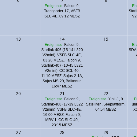
6
7
8
Ereignisse:
Falcon 9,
Er
Transporter-17, VSFB
Star
SLC-4E, 09:12 MESZ
V2
13
14
15
Ereignisse:
Falcon 9,
Er
Starlink-406 (15-14 L320
SDA 
V2mini), VSFB SLC-4E,
03:28 MESZ
,
Falcon 9,
Starlink-407 (10-45 L321
V2mini), CC SCL-40,
11:10 MESZ
,
Sojus-2-1A,
Sojus MS-29, Baikonur,
16:47 MESZ
20
21
22
Ereignisse:
Falcon 9,
Ereignisse:
Yinli-1, 9
E
Starlink-408 (17-39 L322
Satelliten, Seeplattform,
un
V2mini), VSFB SLC-4E,
04:54 MESZ
X
16:00 MESZ
,
Falcon 9,
MRV-1, CC SLC-40,
23:15 MESZ
27
28
29