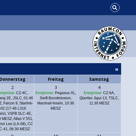
»
Donnerstag
Freitag
Samstag
2
3
4
reignisse:
CZ-4C,
Ereignisse:
Pegasus-XL,
Ereignisse:
CZ-6A,
ang 2E, JSLC, 01:46
Swift Boostmission,
Qianfan Jigui-13, TSLC,
Z,
Falcon 9, Starlink-
Marshall-Inseln, 10:36
11:30 MESZ
402 (17-46 L316
MESZ
ini), VSFB SLC-4E,
8 MESZ
,
Atlas V 551,
on Leo (LA-08), CC
C-41, 06:30 MESZ