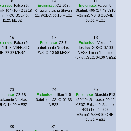
9
10
11
eignisse:
Falcon 9,
Ereignisse:
CZ-10B,
Ereignisse:
Falcon 9,
link-404 (10-42 L318
Xingwang Jishu Shiyan-
Starlink-405 (17-48 L319
mini), CC SCL-40,
11, WSLC, 06:15 MESZ
V2mini), VSFB SLC-4E,
11:25 MESZ
05:01 MESZ
16
17
18
eignisse:
Falcon 9,
Ereignisse:
CZ-7,
Ereignisse:
Vikram-1,
T1TL-E, VSFB SLC-
unbekannte Nutzlast,
Testflug, SDSC, 07:00
4E, 22:32 MESZ
WSLC, 13:50 MESZ
MESZ, Lijian-1, Taijing
(5x)?, JSLC, 04:00 MESZ
23
24
25
reignisse:
CZ-3B,
Ereignisse:
Lijian-1, 5
Ereignisse:
Starship-F13
bekannte Nutzlast,
Satelliten, JSLC, 01:33
(20/40), Starbase, 00:45
SLC, 14:00 MESZ
MESZ
MESZ
,
Falcon 9, Starlink-
409 (17-51 L323
V2mini), VSFB SLC-4E,
17:51 MESZ
30
31