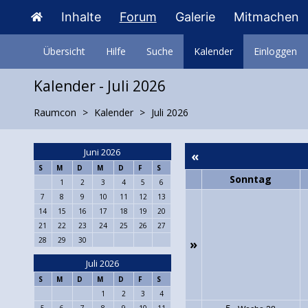
Inhalte
Forum
Galerie
Mitmachen
Übersicht
Hilfe
Suche
Kalender
Einloggen
Kalender - Juli 2026
Raumcon
Kalender
Juli 2026
Juni 2026
«
S
M
D
M
D
F
S
Sonntag
1
2
3
4
5
6
7
8
9
10
11
12
13
14
15
16
17
18
19
20
21
22
23
24
25
26
27
28
29
30
»
Juli 2026
S
M
D
M
D
F
S
1
2
3
4
5
6
7
8
9
10
11