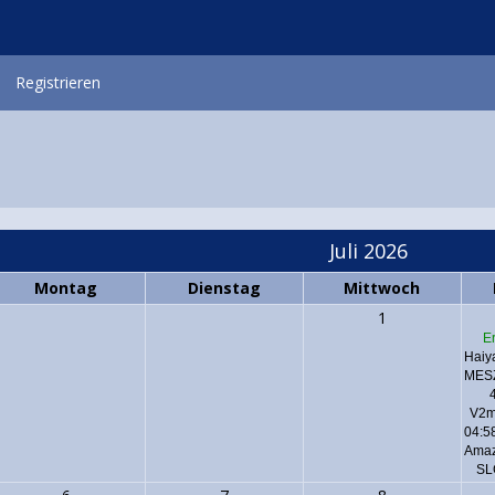
Registrieren
Juli 2026
Montag
Dienstag
Mittwoch
1
E
Haiy
MES
V2m
04:5
Amaz
SL