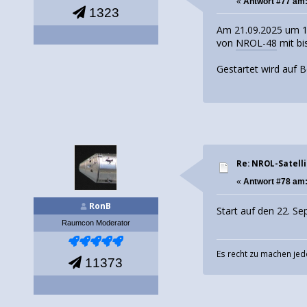
«
Antwort #77 am
1323
Am 21.09.2025 um 19
von
NROL-48
mit bi
Gestartet wird auf 
Re: NROL-Satelli
«
Antwort #78 am
RonB
Start auf den 22. 
Raumcon Moderator
Es recht zu machen jed
11373