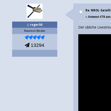
Re: NROL-Satelli
«
Antwort #79 am
roger50
Der übliche Livestr
Raumcon Berater
13294