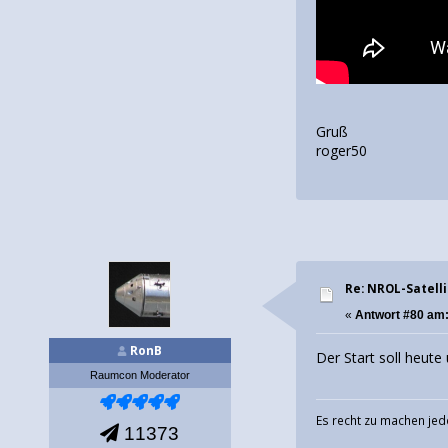
Gruß
roger50
Re: NROL-Satelli
«
Antwort #80 am
RonB
Der Start soll heut
Raumcon Moderator
Es recht zu machen jed
11373