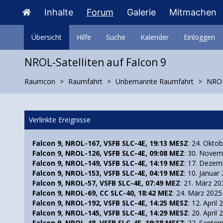
Inhalte
Forum
Galerie
Mitmachen
Übersicht
Hilfe
Suche
Kalender
Einloggen
NROL-Satelliten auf Falcon 9
Raumcon
Raumfahrt
Unbemannte Raumfahrt
NROL-
Verlinkte Ereignisse
Falcon 9, NROL-167, VSFB SLC-4E, 19:13 MESZ
: 24. Okto
Falcon 9, NROL-126, VSFB SLC-4E, 09:08 MEZ
: 30. Nove
Falcon 9, NROL-149, VSFB SLC-4E, 14:19 MEZ
: 17. Dezem
Falcon 9, NROL-153, VSFB SLC-4E, 04:19 MEZ
: 10. Januar
Falcon 9, NROL-57, VSFB SLC-4E, 07:49 MEZ
: 21. März 2
Falcon 9, NROL-69, CC SLC-40, 18:42 MEZ
: 24. März 2025
Falcon 9, NROL-192, VSFB SLC-4E, 14:25 MESZ
: 12. April
Falcon 9, NROL-145, VSFB SLC-4E, 14:29 MESZ
: 20. April
Falcon 9, NROL-48, VSFB SLC-4E, 19:38 MESZ
: 22. Septe