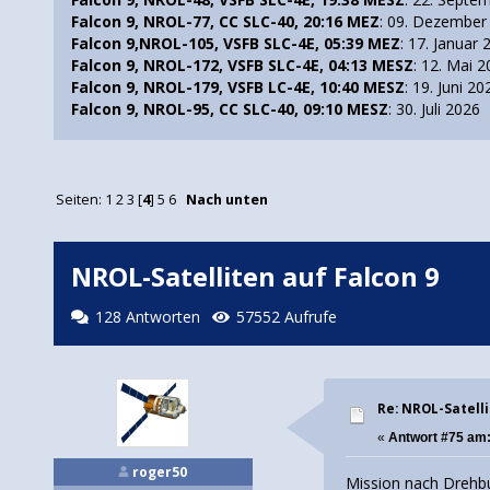
Falcon 9, NROL-77, CC SLC-40, 20:16 MEZ
: 09. Dezember
Falcon 9,NROL-105, VSFB SLC-4E, 05:39 MEZ
: 17. Januar
Falcon 9, NROL-172, VSFB SLC-4E, 04:13 MESZ
: 12. Mai 
Falcon 9, NROL-179, VSFB LC-4E, 10:40 MESZ
: 19. Juni 20
Falcon 9, NROL-95, CC SLC-40, 09:10 MESZ
: 30. Juli 2026
Seiten:
1
2
3
[
4
]
5
6
Nach unten
NROL-Satelliten auf Falcon 9
128 Antworten
57552 Aufrufe
Re: NROL-Satelli
«
Antwort #75 am
roger50
Mission nach Drehbu