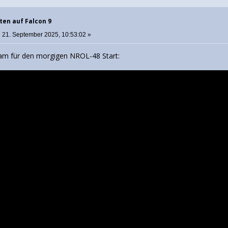
ten auf Falcon 9
:
21. September 2025, 10:53:02 »
eam für den morgigen NROL-48 Start: