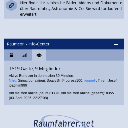
Hier findet Ihr zahlreiche Bilder, Videos und Dokumente
über Raumfahrt, Astronomie & Co. Sie wird fortlaufend
erweitert.
Raumcon - Info-Center
1519 Gäste, 9 Mitglieder
Aktive Benutzer in den letzten 30 Minuten:
Nitro
,
Sirius
,
bonsaijogi
,
SpaceSil
,
Progress100
,
-eumel-
,
Thien
,
Josef
,
joachim999
Am meisten online (heute):
1726
. Am meisten online (gesamt): 8355
(03. April 2026, 22:27:08)