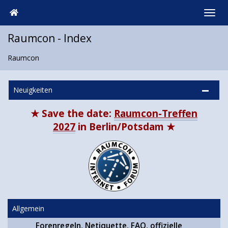
Raumcon - Index
Raumcon
Neuigkeiten
★ Save the date:
Raumcon-Treffen
2027
in Berlin/Potsdam ★
Allgemein
Forenregeln, Netiquette, FAQ, offizielle