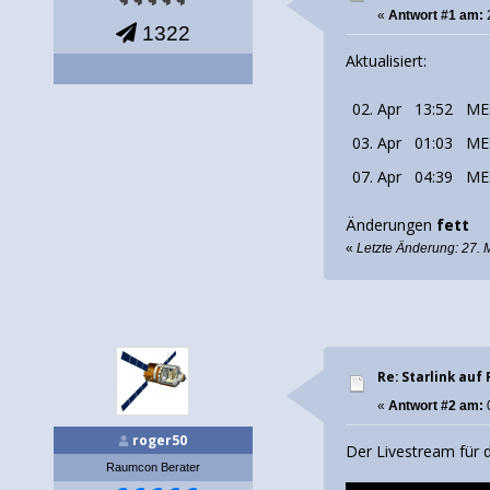
«
Antwort #1 am:
1322
Aktualisiert:
02. Apr
13:52
ME
03. Apr
01:03
ME
07. Apr
04:39
ME
Änderungen
fett
«
Letzte Änderung: 27. 
Re: Starlink auf 
«
Antwort #2 am:
0
roger50
Der Livestream für d
Raumcon Berater