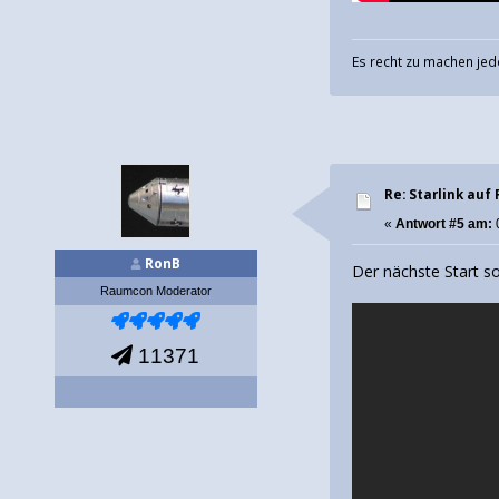
Es recht zu machen jed
Re: Starlink auf 
«
Antwort #5 am:
0
RonB
Der nächste Start so
Raumcon Moderator
11371