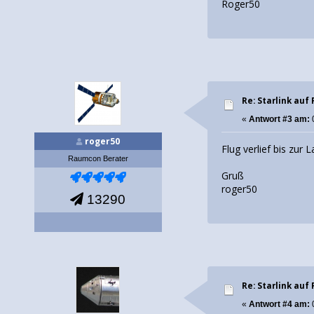
Roger50
Re: Starlink auf 
«
Antwort #3 am:
0
roger50
Flug verlief bis zu
Raumcon Berater
Gruß
roger50
13290
Re: Starlink auf 
«
Antwort #4 am:
0