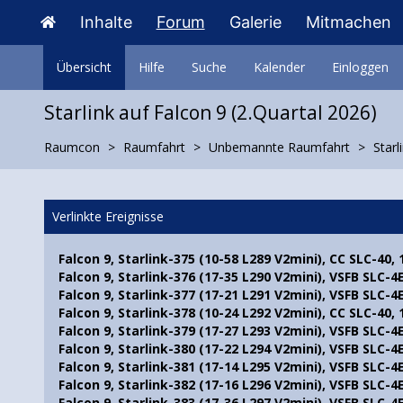
Inhalte
Forum
Galerie
Mitmachen
Übersicht
Hilfe
Suche
Kalender
Einloggen
Starlink auf Falcon 9 (2.Quartal 2026)
Raumcon
Raumfahrt
Unbemannte Raumfahrt
Starl
Verlinkte Ereignisse
Falcon 9, Starlink-375 (10-58 L289 V2mini), CC SLC-40,
Falcon 9, Starlink-376 (17-35 L290 V2mini), VSFB SLC-4
Falcon 9, Starlink-377 (17-21 L291 V2mini), VSFB SLC-4
Falcon 9, Starlink-378 (10-24 L292 V2mini), CC SLC-40,
Falcon 9, Starlink-379 (17-27 L293 V2mini), VSFB SLC-4
Falcon 9, Starlink-380 (17-22 L294 V2mini), VSFB SLC-4
Falcon 9, Starlink-381 (17-14 L295 V2mini), VSFB SLC-4
Falcon 9, Starlink-382 (17-16 L296 V2mini), VSFB SLC-4
Falcon 9, Starlink-383 (17-36 L297 V2mini), VSFB SLC-4