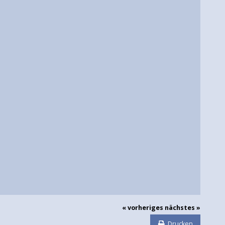
« vorheriges
nächstes »
Drucken