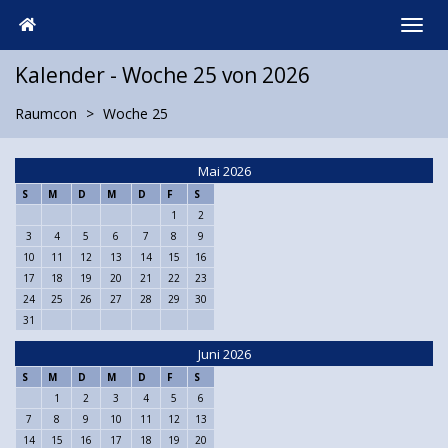
Kalender - Woche 25 von 2026
Raumcon
Woche 25
Mai 2026
S
M
D
M
D
F
S
1
2
3
4
5
6
7
8
9
10
11
12
13
14
15
16
17
18
19
20
21
22
23
24
25
26
27
28
29
30
31
Juni 2026
S
M
D
M
D
F
S
1
2
3
4
5
6
7
8
9
10
11
12
13
14
15
16
17
18
19
20