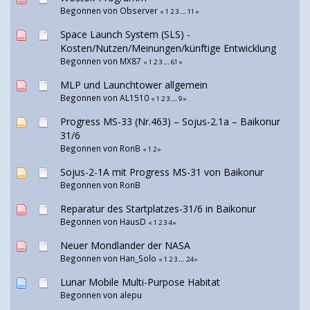
Begonnen von Observer
«
1
2
3
...
11
»
Space Launch System (SLS) -
Kosten/Nutzen/Meinungen/künftige Entwicklung
Begonnen von
MX87
«
1
2
3
...
61
»
MLP und Launchtower allgemein
Begonnen von
AL1510
«
1
2
3
...
9
»
Progress MS-33 (Nr.463) – Sojus-2.1а – Baikonur
31/6
Begonnen von
RonB
«
1
2
»
Sojus-2-1A mit Progress MS-31 von Baikonur
Begonnen von
RonB
Reparatur des Startplatzes-31/6 in Baikonur
Begonnen von
HausD
«
1
2
3
4
»
Neuer Mondlander der NASA
Begonnen von
Han_Solo
«
1
2
3
...
24
»
Lunar Mobile Multi-Purpose Habitat
Begonnen von
alepu