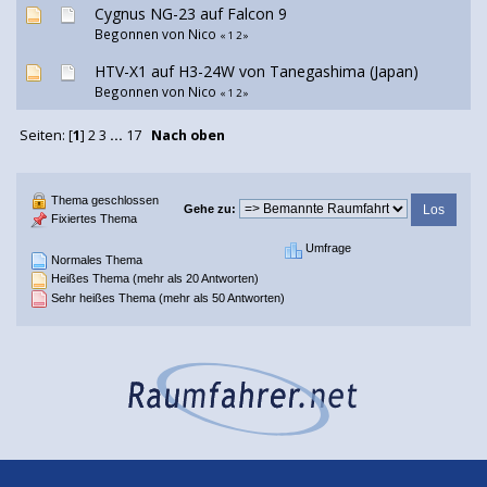
Cygnus NG-23 auf Falcon 9
Begonnen von
Nico
«
1
2
»
HTV-X1 auf H3-24W von Tanegashima (Japan)
Begonnen von
Nico
«
1
2
»
Seiten: [
1
]
2
3
...
17
Nach oben
Thema geschlossen
Gehe zu:
Fixiertes Thema
Umfrage
Normales Thema
Heißes Thema (mehr als 20 Antworten)
Sehr heißes Thema (mehr als 50 Antworten)