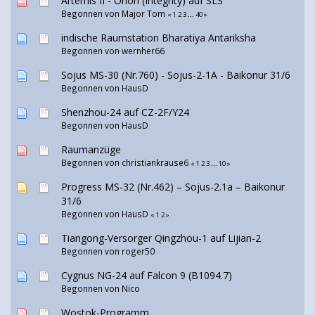
Artemis II - Orion (Integrity) auf SLS
Begonnen von
Major Tom
«
1
2
3
...
40
»
indische Raumstation Bharatiya Antariksha
Begonnen von
wernher66
Sojus MS-30 (Nr.760) - Sojus-2-1А - Baikonur 31/6
Begonnen von
HausD
Shenzhou-24 auf CZ-2F/Y24
Begonnen von
HausD
Raumanzüge
Begonnen von
christiankrause6
«
1
2
3
...
10
»
Progress MS-32 (Nr.462) – Sojus-2.1а – Baikonur
31/6
Begonnen von
HausD
«
1
2
»
Tiangong-Versorger Qingzhou-1 auf Lijian-2
Begonnen von
roger50
Cygnus NG-24 auf Falcon 9 (B1094.7)
Begonnen von
Nico
Wostok-Programm