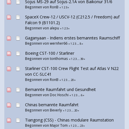
Sojus MS-29 auf Sojus-2.1A von Baikonur 31/6
Begonnen von
RonB
«
1
2
3
»
SpaceX Crew-12 / USCV-12 (C212.5 / Freedom) auf
Falcon 9 (B1101.2)
Begonnen von
alepu
«
1
2
3
»
Gaganyaan - Indiens erstes bemanntes Raumschiff
Begonnen von
wernher66
«
1
2
3
...
8
»
Boeing CST-100 / Starliner
Begonnen von tonthomas
«
1
2
3
...
39
»
Starliner CST-100 Crew Flight Test auf Atlas V N22
von CC-SLC41
Begonnen von
RonB
«
1
2
3
...
20
»
Bemannte Raumfahrt und Gesundheit
Begonnen von
Doc Hoschi
«
1
2
3
...
6
»
Chinas bemannte Raumfahrt
Begonnen von Beverly
«
1
2
3
...
20
»
Tiangong (CSS) - Chinas modulare Raumstation
Begonnen von
Major Tom
«
1
2
3
...
23
»