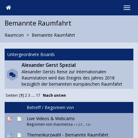
Bemannte Raumfahrt
Raumcon
Bemannte Raumfahrt
Untergeordnete Boards
Alexander Gerst Spezial
Alexander Gersts Reise zur Internationalen
Raumstation wird das Ereignis des Jahres 2018
bezüglich der bemannten europäischen Raumfahrt
Seiten: [
1
]
2
3
...
17
Nach unten
Betreff
/
Begonnen von
Live Videos & Webcams
Begonnen von
macmensa
«
1
2
3
...
12
»
Themenkurzwahl - Bemannte Raumfahrt