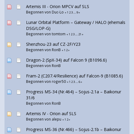
Artemis III - Orion MPCV auf SLS
Begonnen von Duc-Lo
«
1
2
3
...
9
»
Lunar Orbital Platform – Gateway / HALO (ehemals
DSG/LOP-G)
Begonnen von
tomtom
«
1
2
3
...
21
»
Shenzhou-23 auf CZ-2F/Y23
Begonnen von
RonB
«
1
2
»
Dragon-2 (SpX-34) auf Falcon 9 (B1096.6)
Begonnen von
RonB
Fram-2 (C207.4/Resilience) auf Falcon-9 (B1085.6)
Begonnen von
roger50
«
1
2
3
...
6
»
Progress MS-34 (Nr.464) – Sojus-2.1а – Baikonur
31/6
Begonnen von
RonB
Artemis IV - Orion auf SLS
Begonnen von
alepu
«
1
2
»
Progress MS-36 (Nr.466) – Sojus-2.1b – Baikonur