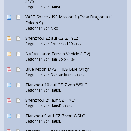
31/6
Begonnen von
HausD
VAST Space - ISS Mission 1 (Crew Dragon auf
Falcon 9)
Begonnen von
Nico
Shenzhou 22 auf CZ-2F Y22
Begonnen von
Progress100
«
1
2
»
NASAs Lunar Terrain Vehicle (LTV)
Begonnen von
Han_Solo
«
1
2
»
Blue Moon MK2 - HLS Blue Origin
Begonnen von
Duncan Idaho
«
1
2
3
»
Tianzhou-10 auf CZ-7 von WSLC
Begonnen von
HausD
Shenzhou-21 auf CZ-F Y21
Begonnen von
HausD
«
1
2
3
»
Tianzhou-9 auf CZ-7 von WSLC
Begonnen von
HausD