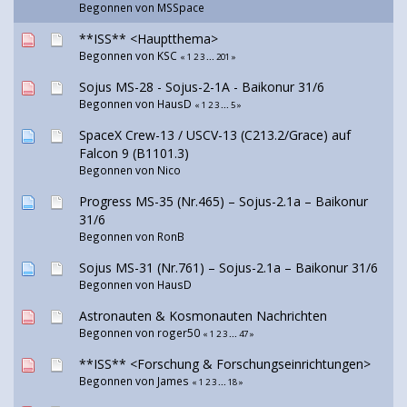
Begonnen von
MSSpace
**ISS** <Hauptthema>
Begonnen von
KSC
«
1
2
3
...
201
»
Sojus MS-28 - Sojus-2-1А - Baikonur 31/6
Begonnen von
HausD
«
1
2
3
...
5
»
SpaceX Crew-13 / USCV-13 (C213.2/Grace) auf
Falcon 9 (B1101.3)
Begonnen von
Nico
Progress MS-35 (Nr.465) – Sojus-2.1а – Baikonur
31/6
Begonnen von
RonB
Sojus MS-31 (Nr.761) – Sojus-2.1а – Baikonur 31/6
Begonnen von
HausD
Astronauten & Kosmonauten Nachrichten
Begonnen von
roger50
«
1
2
3
...
47
»
**ISS** <Forschung & Forschungseinrichtungen>
Begonnen von
James
«
1
2
3
...
18
»