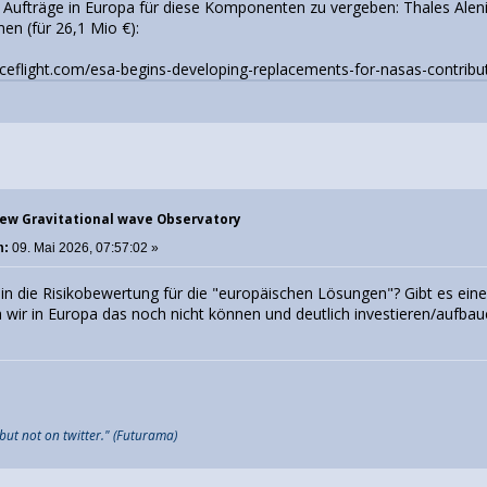
 Aufträge in Europa für diese Komponenten zu vergeben: Thales Alenia
n (für 26,1 Mio €):
ceflight.com/esa-begins-developing-replacements-for-nasas-contribut
New Gravitational wave Observatory
m:
09. Mai 2026, 07:57:02 »
in die Risikobewertung für die "europäischen Lösungen"? Gibt es eine
ir in Europa das noch nicht können und deutlich investieren/aufbaue
 but not on twitter." (Futurama)