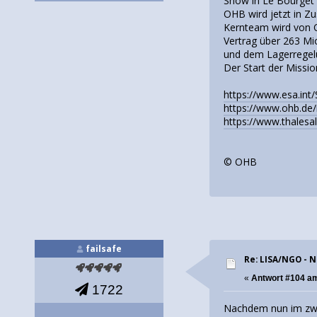
Show in Le Bourget 
OHB wird jetzt in Z
Kernteam wird von O
Vertrag über 263 Mi
und dem Lagerregel
Der Start der Missio
https://www.esa.int
https://www.ohb.de/
https://www.thalesa
© OHB
failsafe
Re: LISA/NGO - 
«
Antwort #104 a
1722
Nachdem nun im zwei