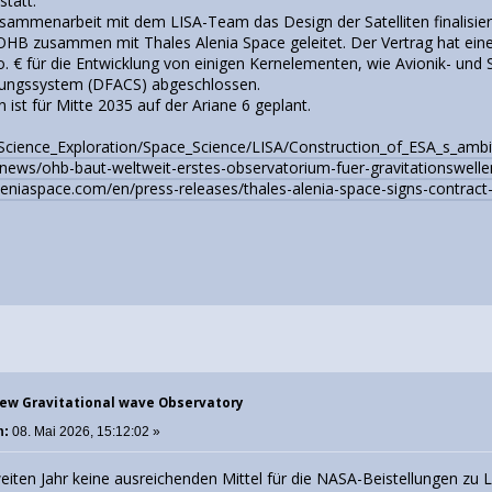
statt.
usammenarbeit mit dem LISA-Team das Design der Satelliten finalisie
HB zusammen mit Thales Alenia Space geleitet. Der Vertrag hat eine
o. € für die Entwicklung von einigen Kernelementen, wie Avionik- 
ungssystem (DFACS) abgeschlossen.
n ist für Mitte 2035 auf der Ariane 6 geplant.
/Science_Exploration/Space_Science/LISA/Construction_of_ESA_s_amb
news/ohb-baut-weltweit-erstes-observatorium-fuer-gravitationswelle
leniaspace.com/en/press-releases/thales-alenia-space-signs-contract-
New Gravitational wave Observatory
m:
08. Mai 2026, 15:12:02 »
ten Jahr keine ausreichenden Mittel für die NASA-Beistellungen zu L