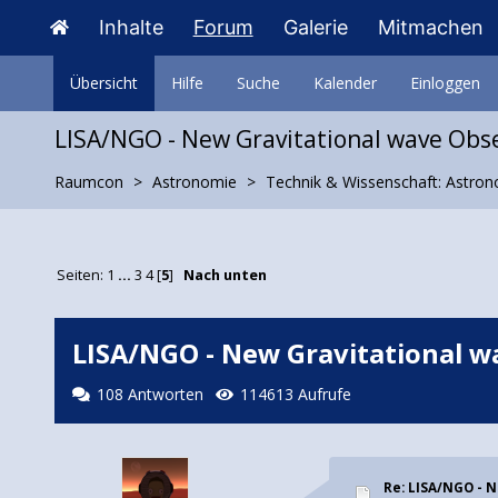
Inhalte
Forum
Galerie
Mitmachen
Übersicht
Hilfe
Suche
Kalender
Einloggen
LISA/NGO - New Gravitational wave Obs
Raumcon
Astronomie
Technik & Wissenschaft: Astro
Seiten:
1
...
3
4
[
5
]
Nach unten
LISA/NGO - New Gravitational w
108 Antworten
114613 Aufrufe
Re: LISA/NGO - 