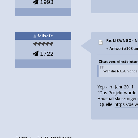
1993
failsafe
Re: LISA/NGO - 
«
Antwort #108 a
1722
Zitat von: einsteintur
War die NASA nicht s
Yep - im Jahr 2011:
"Das Projekt wurde
Haushaltskürzungen
Quelle:
https://de.