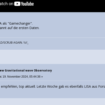
SA als "Gamechanger".
annt auf die ersten Daten.
D/SCRUB AGAIN. \\//_
New Gravitational wave Observatory
m:
19. November 2024, 05:44:36 »
u empfehlen, top aktuell. Letzte Woche gab es ebenfalls LISA aus For