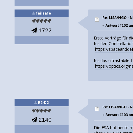
failsafe
Re: LISA/NGO - 
«
Antwort #102 a
1722
Erste Verträge für 
für den Constellati
https://spaceandde
für das ultrastabile 
https://optics.org/
R2-D2
Re: LISA/NGO - 
«
Antwort #103 a
2140
Die ESA hat heute m