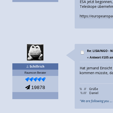
ESA jetzt begonnen,
Teleskope übernehme
https://europeanspa
Re: LISA/NGO - 
«
Antwort #105 a
Schillrich
Hat jemand Einsicht 
kommen müsste, da w
Raumcon Berater
19878
\\ // Grüße
\\ /// Daniel
"We are following you ...