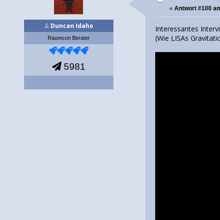
«
Antwort #100 a
Duncan Idaho
Interessantes Inter
(Wie LISAs Gravitati
Raumcon Berater
5981