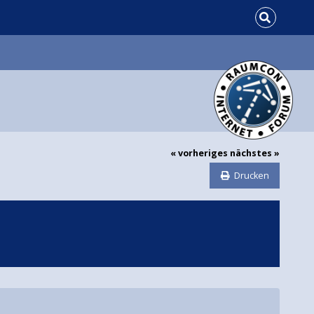
« vorheriges
nächstes »
Drucken