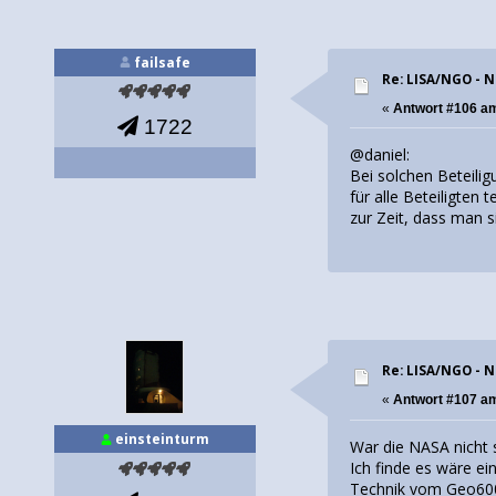
failsafe
Re: LISA/NGO - 
«
Antwort #106 a
1722
@daniel:
Bei solchen Beteilig
für alle Beteiligten
zur Zeit, dass man s
Re: LISA/NGO - 
«
Antwort #107 a
einsteinturm
War die NASA nicht 
Ich finde es wäre e
Technik vom Geo60