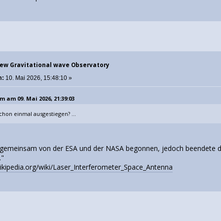
New Gravitational wave Observatory
m:
10. Mai 2026, 15:48:10 »
m am 09. Mai 2026, 21:39:03
chon einmal ausgestiegen? ...
 gemeinsam von der ESA und der NASA begonnen, jedoch beendete d
."
wikipedia.org/wiki/Laser_Interferometer_Space_Antenna