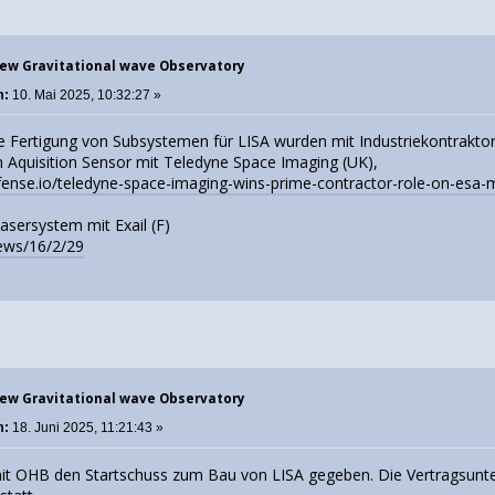
New Gravitational wave Observatory
m:
10. Mai 2025, 10:32:27 »
die Fertigung von Subsystemen für LISA wurden mit Industriekontrakt
on Aquisition Sensor mit Teledyne Space Imaging (UK),
fense.io/teledyne-space-imaging-wins-prime-contractor-role-on-esa-m
Lasersystem mit Exail (F)
news/16/2/29
New Gravitational wave Observatory
m:
18. Juni 2025, 11:21:43 »
it OHB den Startschuss zum Bau von LISA gegeben. Die Vertragsunterz