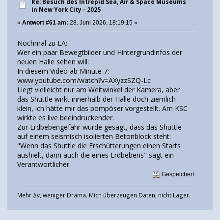
Re: Besuch des Intrepid Sea, Air & Space Museums
in New York City - 2025
«
Antwort #61 am:
28. Juni 2026, 18:19:15 »
Nochmal zu LA:
Wer ein paar Bewegtbilder und Hintergrundinfos der
neuen Halle sehen will:
In diesem Video ab Minute 7:
www.youtube.com/watch?v=AXyzzSZQ-Lc
Liegt vielleicht nur am Weitwinkel der Kamera, aber
das Shuttle wirkt innerhalb der Halle doch ziemlich
klein, ich hätte mir das pompöser vorgestellt. Am KSC
wirkte es live beeindruckender.
Zur Erdbebengefahr wurde gesagt, dass das Shuttle
auf einem seismisch isolierten Betonblock steht:
"Wenn das Shuttle die Erschütterungen einen Starts
aushielt, dann auch die eines Erdbebens" sagt ein
Verantwortlicher.
Gespeichert
Mehr Δv, weniger Drama. Mich überzeugen Daten, nicht Lager.