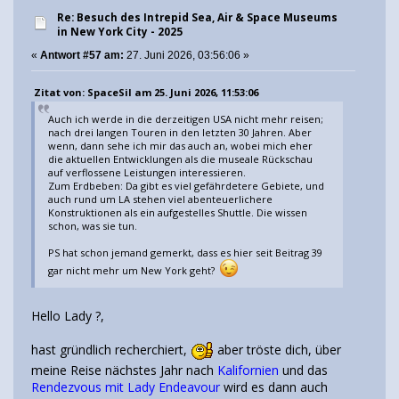
Re: Besuch des Intrepid Sea, Air & Space Museums
in New York City - 2025
«
Antwort #57 am:
27. Juni 2026, 03:56:06 »
Zitat von: SpaceSil am 25. Juni 2026, 11:53:06
Auch ich werde in die derzeitigen USA nicht mehr reisen;
nach drei langen Touren in den letzten 30 Jahren. Aber
wenn, dann sehe ich mir das auch an, wobei mich eher
die aktuellen Entwicklungen als die museale Rückschau
auf verflossene Leistungen interessieren.
Zum Erdbeben: Da gibt es viel gefährdetere Gebiete, und
auch rund um LA stehen viel abenteuerlichere
Konstruktionen als ein aufgestelles Shuttle. Die wissen
schon, was sie tun.
PS hat schon jemand gemerkt, dass es hier seit Beitrag 39
gar nicht mehr um New York geht?
Hello Lady ?,
hast gründlich recherchiert,
aber tröste dich, über
meine Reise nächstes Jahr nach
Kalifornien
und das
Rendezvous mit Lady Endeavour
wird es dann auch