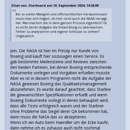
Zitat von: Starboard am 10. September 2024, 14:26:09
Bei so vielen Mängeln und offensichtlichen Versäumnissen
muss man sich fragen, ob hier nicht auch die NASA versagt
hat. Was machen die in dem ganzen Prozess eigentlich? Ist
es nicht deren Aufgabe die Entwicklung zu überwachen,
Fehler zu analysieren und eigene Schlüsse zu ziehen?
Unglaublich.
Jein. Die NASA ist hier im Prinzip nur Kunde von
Boeing und kauft hier sozusagen einen Service. Es
gab bestimmte Meilensteine und Reviews zwischen
den beiden Parteien, bei denen Boeing entsprechende
Dokumente vorlegen und Vorgaben erfuellen musste.
Aber es ist in diesem Programm nicht die Aufgabe der
NASA gewesen Boeing das Qualitaetsmanagement
abzunehmen. Es wurde darauf geachtet, dass Starline
die gewuenschten Spezifikationen erfuellt und wenn
Boeing Dokumente vorlegt in denen behauptet wird,
dass alle Tests erfolgreich waren und der Starliner
ohne Probleme das Siegel derer QA bekommen hat,
dann muss die NASA das so akzeptieren.
Wenn ich ein Auto beim Haendler um die Ecke kaufe,
dann nehme ich es zuhause auch nicht nochmal