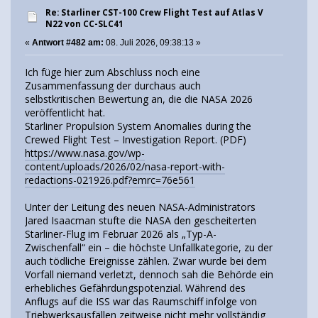
Re: Starliner CST-100 Crew Flight Test auf Atlas V
N22 von CC-SLC41
«
Antwort #482 am:
08. Juli 2026, 09:38:13 »
Ich füge hier zum Abschluss noch eine
Zusammenfassung der durchaus auch
selbstkritischen Bewertung an, die die NASA 2026
veröffentlicht hat.
Starliner Propulsion System Anomalies during the
Crewed Flight Test – Investigation Report. (PDF)
https://www.nasa.gov/wp-
content/uploads/2026/02/nasa-report-with-
redactions-021926.pdf?emrc=76e561
Unter der Leitung des neuen NASA-Administrators
Jared Isaacman stufte die NASA den gescheiterten
Starliner-Flug im Februar 2026 als „Typ-A-
Zwischenfall“ ein – die höchste Unfallkategorie, zu der
auch tödliche Ereignisse zählen. Zwar wurde bei dem
Vorfall niemand verletzt, dennoch sah die Behörde ein
erhebliches Gefährdungspotenzial. Während des
Anflugs auf die ISS war das Raumschiff infolge von
Triebwerksausfällen zeitweise nicht mehr vollständig