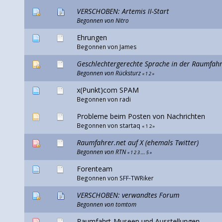
VERSCHOBEN: Artemis II-Start
Begonnen von
Nitro
Ehrungen
Begonnen von
James
Geschlechtergerechte Sprache in der Raumfahr
Begonnen von
Rücksturz
«
1
2
»
x(Punkt)com SPAM
Begonnen von
radi
Probleme beim Posten von Nachrichten
Begonnen von
startaq
«
1
2
»
Raumfahrer.net auf X (ehemals Twitter)
Begonnen von RTN
«
1
2
3
...
5
»
Forenteam
Begonnen von
SFF-TWRiker
VERSCHOBEN: verwandtes Forum
Begonnen von
tomtom
Raumfahrt-Museen und Ausstellungen