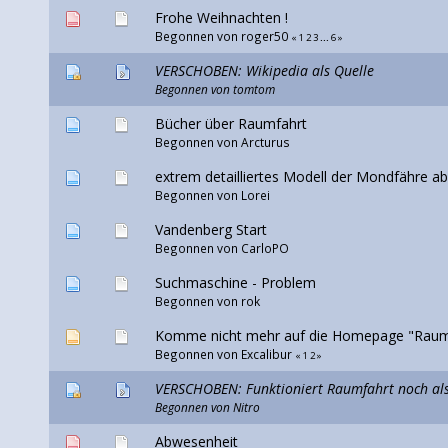
Frohe Weihnachten !
Begonnen von
roger50
«
1
2
3
...
6
»
VERSCHOBEN: Wikipedia als Quelle
Begonnen von
tomtom
Bücher über Raumfahrt
Begonnen von Arcturus
extrem detailliertes Modell der Mondfähre 
Begonnen von
Lorei
Vandenberg Start
Begonnen von
CarloPO
Suchmaschine - Problem
Begonnen von
rok
Komme nicht mehr auf die Homepage "Raumf
Begonnen von
Excalibur
«
1
2
»
VERSCHOBEN: Funktioniert Raumfahrt noch al
Begonnen von
Nitro
Abwesenheit