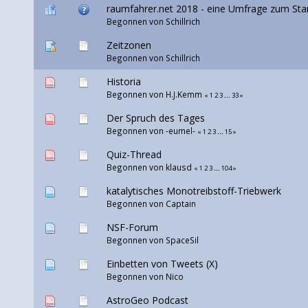
raumfahrer.net 2018 - eine Umfrage zum Sta
Begonnen von
Schillrich
Zeitzonen
Begonnen von
Schillrich
Historia
Begonnen von H.J.Kemm
«
1
2
3
...
33
»
Der Spruch des Tages
Begonnen von
-eumel-
«
1
2
3
...
15
»
Quiz-Thread
Begonnen von klausd
«
1
2
3
...
104
»
katalytisches Monotreibstoff-Triebwerk
Begonnen von
Captain
NSF-Forum
Begonnen von
SpaceSil
Einbetten von Tweets (X)
Begonnen von
Nico
AstroGeo Podcast