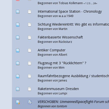
Begonnen von
Tobias Kolkmann
«
1
2
3
...
24
»
International Space Station - Chronology
Begonnen von
w.a.a.1949
Sichtung Wiedereintritt: Wo gibt es Informati
Begonnen von
Martin
Faktenbasierte Wissenschaft
Begonnen von
Rücksturz
Antiker Computer
Begonnen von Albert
Flugzeug mit 3 "Rücklichtern" ?
Begonnen von
Mim
Raumfahrtbezogene Ausbildung / studentische
Begonnen von
James
Raketenmuseum Dresden
Begonnen von
Lumpi
VERSCHOBEN: UnmannedSpaceflight-Forum schl
Begonnen von
tomtom