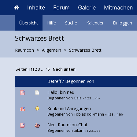
Inhalte
Forum
Galerie
Mitmachen
Übersicht
Hilfe
Suche
Kalender
Einloggen
Schwarzes Brett
Raumcon
Allgemein
Schwarzes Brett
Seiten: [
1
]
2
3
...
15
Nach unten
Betreff
/
Begonnen von
Hallo, bin neu
Begonnen von Gaia
«
1
2
3
...
41
»
Kritik und Anregungen
Begonnen von
Tobias Kolkmann
«
1
2
3
...
116
»
Neu: Raumcon-Chat
Begonnen von
pikarl
«
1
2
3
...
6
»