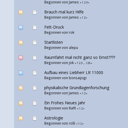
Begonnen von
James
«
1
2
3
»
Brauch mal kurz Hilfe
Begonnen von
James
«
1
2
»
Fett-Druck
Begonnen von
rok
Startlisten
Begonnen von
alepu
Raumfahrt mal nicht ganz so Ernst????
Begonnen von jok
«
1
2
3
...
125
»
Aufbau eines Liebherr LR 11000
Begonnen von
bonsaijogi
physikalische Grundlagenforschung
Begonnen von
James
«
1
2
»
Ein Frohes Neues Jahr
Begonnen von
Raffi
«
1
2
»
Astrologie
Begonnen von rolli
«
1
2
»