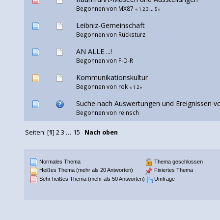
Begonnen von
MX87
«
1
2
3
...
5
»
Leibniz-Gemeinschaft
Begonnen von
Rücksturz
AN ALLE ...!
Begonnen von
F-D-R
Kommunikationskultur
Begonnen von
rok
«
1
2
»
Suche nach Auswertungen und Ereignissen v
Begonnen von reinsch
Seiten: [
1
]
2
3
...
15
Nach oben
Normales Thema
Thema geschlossen
Heißes Thema (mehr als 20 Antworten)
Fixiertes Thema
Sehr heißes Thema (mehr als 50 Antworten)
Umfrage