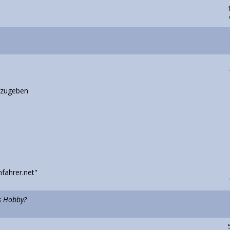
abzugeben
ahrer.net"
s Hobby?