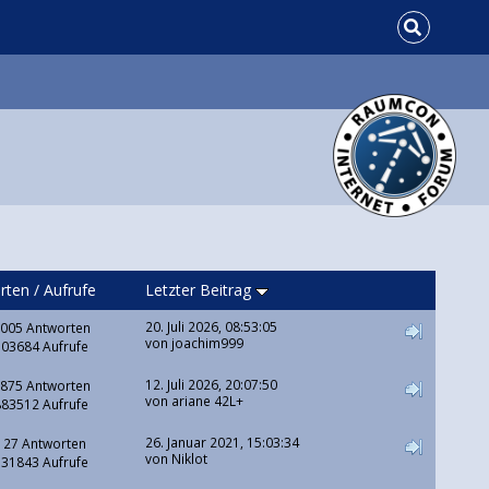
rten
/
Aufrufe
Letzter Beitrag
20. Juli 2026, 08:53:05
005 Antworten
von
joachim999
303684 Aufrufe
12. Juli 2026, 20:07:50
875 Antworten
von
ariane 42L+
883512 Aufrufe
26. Januar 2021, 15:03:34
127 Antworten
von
Niklot
131843 Aufrufe