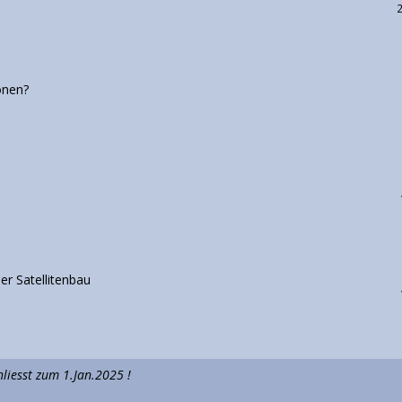
onen?
r Satellitenbau
iesst zum 1.Jan.2025 !