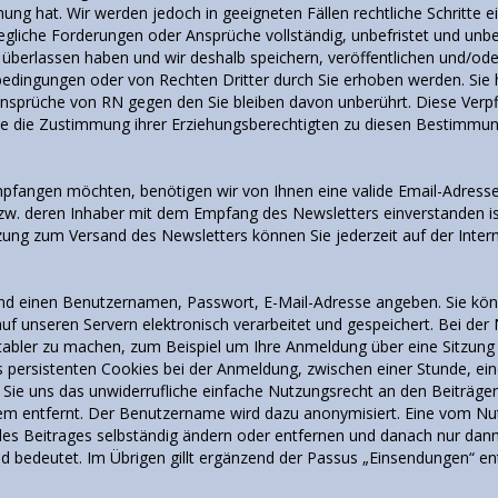
ung hat. Wir werden jedoch in geeigneten Fällen rechtliche Schritte ei
jegliche Forderungen oder Ansprüche vollständig, unbefristet und unbe
g überlassen haben und wir deshalb speichern, veröffentlichen und/od
edingungen oder von Rechten Dritter durch Sie erhoben werden. Sie
rüche von RN gegen den Sie bleiben davon unberührt. Diese Verpflich
ie die Zustimmung ihrer Erziehungsberechtigten zu diesen Bestimmun
fangen möchten, benötigen wir von Ihnen eine valide Email-Adresse 
w. deren Inhaber mit dem Empfang des Newsletters einverstanden ist.
ung zum Versand des Newsletters können Sie jederzeit auf der Inter
nd einen Benutzernamen, Passwort, E-Mail-Adresse angeben. Sie könn
auf unseren Servern elektronisch verarbeitet und gespeichert. Bei d
abler zu machen, zum Beispiel um Ihre Anmeldung über eine Sitzung
es persistenten Cookies bei der Anmeldung, zwischen einer Stunde, ein
ie uns das unwiderrufliche einfache Nutzungsrecht an den Beiträgen. 
tem entfernt. Der Benutzername wird dazu anonymisiert. Eine vom N
des Beitrages selbständig ändern oder entfernen und danach nur dann 
 bedeutet. Im Übrigen gillt ergänzend der Passus „Einsendungen“ en