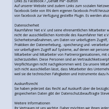
Links zu Facebook / „Gefällt mir“-Button
Auf unserer Website sind zudem Links zum sozialen Netzwerk 
facebook-Seite von RN dem eigenen facebook-Profil hinzuzufü
von facebook zur Verfügung gestellte Plugin. Es werden also
Datensicherheit
Raumfahrer Net e.V. und seine ehrenamtlichen Mitarbeiter
nicht der ausschließlichen Kontrolle des Raumfahrer Net e.V
Sicherheitsmaßnahmen, um Daten vor unbefugtem Zugriff, 
Praktiken der Datenerhebung, -speicherung und -verarbeit
vor unbefugtem Zugriff auf Systeme, auf denen wir persone
Mitarbeiter und Mitarbeiter von Partnerorganisationen, mi
sicherzustellen. Diese Personen sind an Vertraulichkeitsve
Verpflichtungen nicht nachgekommen wird. Da unsere Mitarbei
sich nicht ausschließen lässt, dass Mitarbeiter des Unter
weil sie die technischen Fähigkeiten und Instrumente dazu h
Auskunftsrecht
Sie haben jederzeit das Recht auf Auskunft über die bezügl
gespeicherten Daten gibt der Datenschutzbeauftragte Stev
Weitere Informationen
Ihr Vertrauen ist uns wichtig. Daher möchten wir Ihnen jed