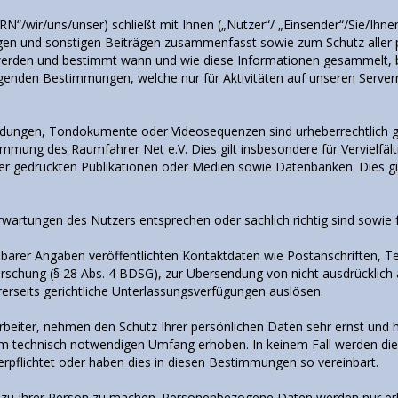
„RN“/wir/uns/unser) schließt mit Ihnen („Nutzer“/ „Einsender“/Sie/Ih
 und sonstigen Beiträgen zusammenfasst sowie zum Schutz aller per
t werden und bestimmt wann und wie diese Informationen gesammelt, 
enden Bestimmungen, welche nur für Aktivitäten auf unseren Servern g
bildungen, Tondokumente oder Videosequenzen sind urheberrechtlich g
immung des Raumfahrer Net e.V. Dies gilt insbesondere für Vervielfä
er gedruckten Publikationen oder Medien sowie Datenbanken. Dies gi
wartungen des Nutzers entsprechen oder sachlich richtig sind sowie f
arer Angaben veröffentlichten Kontaktdaten wie Postanschriften, T
chung (§ 28 Abs. 4 BDSG), zur Übersendung von nicht ausdrücklich 
erseits gerichtliche Unterlassungsverfügungen auslösen.
rbeiter, nehmen den Schutz Ihrer persönlichen Daten sehr ernst und h
m technisch notwendigen Umfang erhoben. In keinem Fall werden di
Verpflichtet oder haben dies in diesen Bestimmungen so vereinbart.
n zu Ihrer Person zu machen. Personenbezogene Daten werden nur e