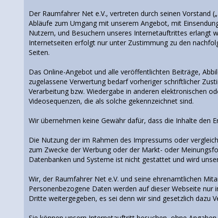
Der Raumfahrer Net e.V., vertreten durch seinen Vorstand (
Abläufe zum Umgang mit unserem Angebot, mit Einsendungen
Nutzern, und Besuchern unseres Internetauftrittes erlang
Internetseiten erfolgt nur unter Zustimmung zu den nachfolg
Seiten.
Das Online-Angebot und alle veröffentlichten Beiträge, Ab
zugelassene Verwertung bedarf vorheriger schriftlicher Zust
Verarbeitung bzw. Wiedergabe in anderen elektronischen od
Videosequenzen, die als solche gekennzeichnet sind.
Wir übernehmen keine Gewähr dafür, dass die Inhalte den Er
Die Nutzung der im Rahmen des Impressums oder vergleichb
zum Zwecke der Werbung oder der Markt- oder Meinungsfors
Datenbanken und Systeme ist nicht gestattet und wird unser
Wir, der Raumfahrer Net e.V. und seine ehrenamtlichen Mita
Personenbezogene Daten werden auf dieser Webseite nur i
Dritte weitergegeben, es sei denn wir sind gesetzlich dazu 
Sie können unsern Internetauftritt besuchen, ohne Angabe