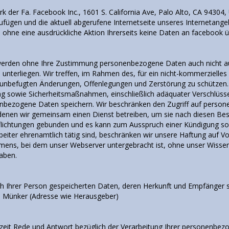
der Fa. Facebook Inc., 1601 S. California Ave, Palo Alto, CA 94304, 
gen und die aktuell abgerufene Internetseite unseres Internetangebot
 ohne eine ausdrückliche Aktion Ihrerseits keine Daten an facebook ü
 werden ohne Ihre Zustimmung personenbezogene Daten auch nicht au
. unterliegen. Wir treffen, im Rahmen des, für ein nicht-kommerziell
unbefugten Änderungen, Offenlegungen und Zerstörung zu schützen. 
ung sowie Sicherheitsmaßnahmen, einschließlich adäquater Verschlüs
nbezogene Daten speichern. Wir beschränken den Zugriff auf persone
t denen wir gemeinsam einen Dienst betreiben, um sie nach diesen Be
rpflichtungen gebunden und es kann zum Ausspruch einer Kündigung so
ter ehrenamtlich tätig sind, beschränken wir unsere Haftung auf Vor
nehmens, bei dem unser Webserver untergebracht ist, ohne unser Wiss
aben.
ich Ihrer Person gespeicherten Daten, deren Herkunft und Empfänger 
e Münker (Adresse wie Herausgeber)
erzeit Rede und Antwort bezüglich der Verarbeitung Ihrer personenbe