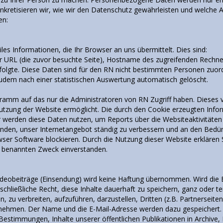
n konkretisieren wir, wie wir den Datenschutz gewährleisten und welc
en:
les Informationen, die Ihr Browser an uns übermittelt. Dies sind:
 URL (die zuvor besuchte Seite), Hostname des zugreifenden Rechner
erfolgte. Diese Daten sind für den RN nicht bestimmten Personen zu
dem nach einer statistischen Auswertung automatisch gelöscht.
gramm auf das nur die Administratoren von RN Zugriff haben. Dieses 
tzung der Website ermöglicht. Die durch den Cookie erzeugten Inform
r werden diese Daten nutzen, um Reports über die Websiteaktivitäten 
nden, unser Internetangebot ständig zu verbessern und an den Bedürfn
wser Software blockieren. Durch die Nutzung dieser Website erklären 
r benannten Zweck einverstanden.
Videobeiträge (Einsendung) wird keine Haftung übernommen. Wird di
sschließliche Recht, diese Inhalte dauerhaft zu speichern, ganz oder te
en, zu verbreiten, aufzuführen, darzustellen, Dritten (z.B. Partnerse
ernehmen. Der Name und die E-Mail-Adresse werden dazu gespeichert
 Bestimmungen, Inhalte unserer öffentlichen Publikationen in Archive