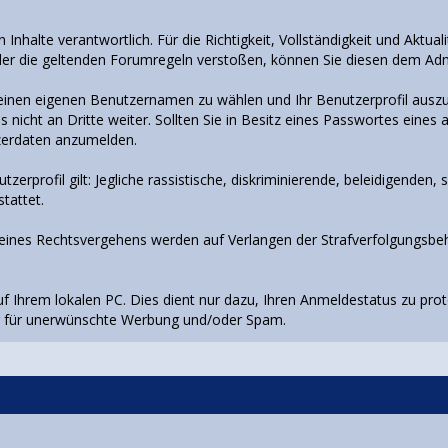
 Inhalte verantwortlich. Für die Richtigkeit, Vollständigkeit und Aktu
der die geltenden Forumregeln verstoßen, können Sie diesen dem Adm
 einen eigenen Benutzernamen zu wählen und Ihr Benutzerprofil auszuf
 nicht an Dritte weiter. Sollten Sie in Besitz eines Passwortes eine
tzerdaten anzumelden.
rprofil gilt: Jegliche rassistische, diskriminierende, beleidigenden,
tattet.
le eines Rechtsvergehens werden auf Verlangen der Strafverfolgungsb
Ihrem lokalen PC. Dies dient nur dazu, Ihren Anmeldestatus zu protok
ng für unerwünschte Werbung und/oder Spam.