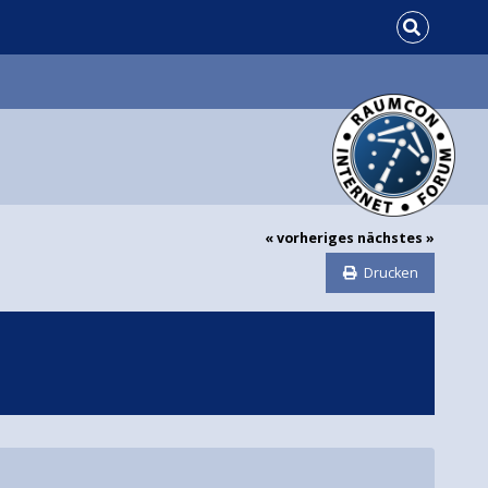
« vorheriges
nächstes »
Drucken