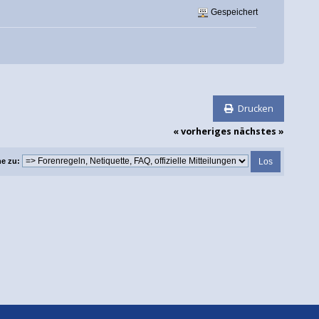
Gespeichert
Drucken
« vorheriges
nächstes »
e zu: