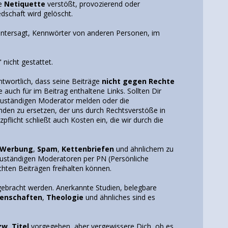
ie
Netiquette
verstößt, provozierend oder
edschaft wird gelöscht.
untersagt, Kennwörter von anderen Personen, im
" nicht gestattet.
antwortlich, dass seine Beiträge
nicht gegen Rechte
e auch für im Beitrag enthaltene Links. Sollten Dir
m zuständigen Moderator melden oder die
cahden zu ersetzen, der uns durch Rechtsverstöße in
flicht schließt auch Kosten ein, die wir durch die
Werbung
,
Spam
,
Kettenbriefen
und ähnlichem zu
 zuständigen Moderatoren per PN (Persönliche
hten Beiträgen freihalten können.
ebracht werden. Anerkannte Studien, belegbare
enschaften
,
Theologie
und ähnliches sind es
zw. Titel
vorgegeben, aber vergewissere Dich, ob es