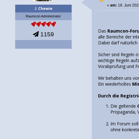
«
am:
18. Juni 202
Chewie
Raumcon Administrator
Das
Raumcon-For
1159
alle Bereiche der i
Dabei darf natürlic
Sicher sind Regeln 
wichtige Regeln aufz
Vorabprüfung und Fre
Wir behalten uns vo
Ein wiederholtes
Mi
Durch die Registr
Die geltende
Propaganda, V
Im Forum sol
ohne konkrete