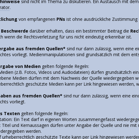
hinweise
sind nicht im Thema zu diskutieren. Ein Austausch mit dem 
rator
.
tlichung
von empfangenen
PNs
ist ohne ausdrückliche Zustimmung 
e
Beschwerde
darüber erhalten, dass ein bestimmter Beitrag die
Rec
h wenn die Rechtsverletzung für uns nicht eindeutig erkennbar ist.
rgabe aus fremden Quellen*
sind nur dann zulässig, wenn eine e
chtes vorliegt. Medienmanipulationen sind grundsätzlich mit dem en
rgabe von Medien
gelten folgende Regeln:
Medien (z.B. Fotos, Videos und Audiodateien) dürfen grundsätzlich ei
ebene Medien dürfen mit dem Nachweis der Quelle wiedergegeben w
eberrechtlich geschützte Medien kann per Link hingewiesen werden, w
aben aus fremden Quellen*
sind nur dann zulässig, wenn eine ei
hts vorliegt.
us Texten
gelten folgende Regeln:
etation: Ein Text darf in eigenen Worten zusammengefasst wiederge
at: Titel und Kernaussagen dürfen unter Angabe der Quelle und nie mi
edergegeben werden.
uf urheberrechtlich geschützte Texte kann per Link hingewiesen werde