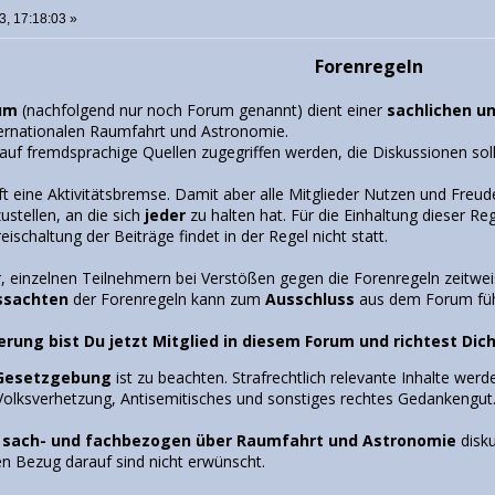
3, 17:18:03 »
Forenregeln
um
(nachfolgend nur noch Forum genannt) dient einer
sachlichen u
nternationalen Raumfahrt und Astronomie.
h auf fremdsprachige Quellen zugegriffen werden, die Diskussionen so
oft eine Aktivitätsbremse. Damit aber alle Mitglieder Nutzen und Freu
ustellen, an die sich
jeder
zu halten hat. Für die Einhaltung dieser R
ischaltung der Beiträge findet in der Regel nicht statt.
r, einzelnen Teilnehmern bei Verstößen gegen die Forenregeln zeitwe
ssachten
der Forenregeln kann zum
Ausschluss
aus dem Forum füh
ierung bist Du jetzt Mitglied in diesem Forum und richtest D
Gesetzgebung
ist zu beachten. Strafrechtlich relevante Inhalte werd
olksverhetzung, Antisemitisches und sonstiges rechtes Gedankengut
l
sach- und fachbezogen über Raumfahrt und Astronomie
disk
n Bezug darauf sind nicht erwünscht.