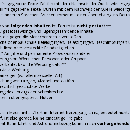
l freigegebene Texte: Dürfen mit dem Nachweis der Quelle wiederge
uell freigegebene Texte: Dürfen mit dem Nachweis der Quelle wieder
us anderen Sprachen: Müssen immer mit einer Übersetzung ins Deut
en von
folgenden Inhalten
im Forum ist
nicht gestattet
:
 / gesetzeswidrige und jugendgefährdende Inhalte
e, die gegen die Menschenrechte verstoßen
iche oder pauschale Beleidigungen, Belästigungen, Beschimpfungen 
htliche oder versteckte Feindseligkeiten
g“-Angriffe und permanente Provokation anderer
erung von öffentlichen Personen oder Gruppen
 Verkäufe, bzw. die Werbung dafür**
zielle Werbung
anzeigen (vor allem sexueller Art)
lichung von Drogen, Alkohol und Waffen
rechtlich geschützte Werke
g des Entzugs der Schreibrechte
ionen über gesperrte Nutzer.
ein Medieninhalt/Text im Internet frei zugänglich ist, bedeutet nicht, 
, ist also gerade
keine
eindeutige Freigabe.
e mit Raumfahrt- und Astronomiebezug können nach
vorhergehende