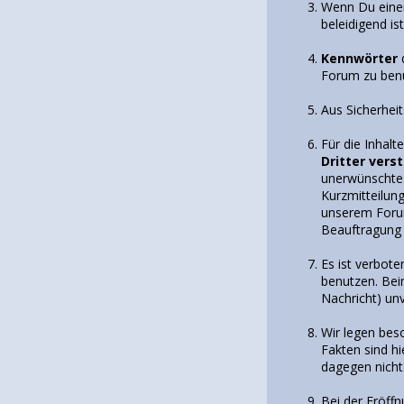
Wenn Du ein
beleidigend is
Kennwörter
Forum zu ben
Aus Sicherhei
Für die Inhalt
Dritter vers
unerwünschte 
Kurzmitteilung
unserem Forum 
Beauftragung 
Es ist verbot
benutzen. Bei
Nachricht) un
Wir legen bes
Fakten sind h
dagegen nicht
Bei der Eröff