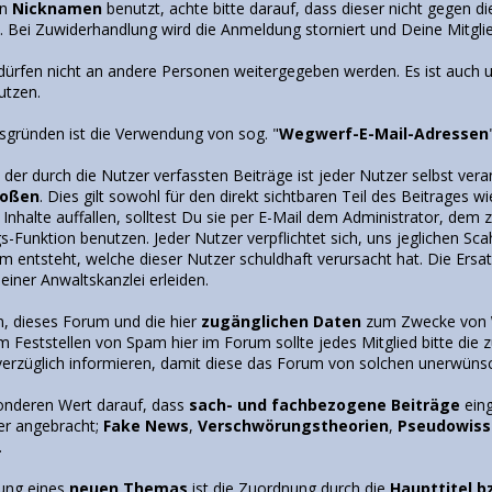
en
Nicknamen
benutzt, achte bitte darauf, dass dieser nicht gegen d
t. Bei Zuwiderhandlung wird die Anmeldung storniert und Deine Mitgli
dürfen nicht an andere Personen weitergegeben werden. Es ist auch 
utzen.
tsgründen ist die Verwendung von sog. "
Wegwerf-E-Mail-Adressen
e der durch die Nutzer verfassten Beiträge ist jeder Nutzer selbst ver
toßen
. Dies gilt sowohl für den direkt sichtbaren Teil des Beitrages wi
Inhalte auffallen, solltest Du sie per E-Mail dem Administrator, de
s-Funktion benutzen. Jeder Nutzer verpflichtet sich, uns jeglichen S
entsteht, welche dieser Nutzer schuldhaft verursacht hat. Die Ersatzp
einer Anwaltskanzlei erleiden.
en, dieses Forum und die hier
zugänglichen Daten
zum Zwecke von
m Feststellen von Spam hier im Forum sollte jedes Mitglied bitte die
verzüglich informieren, damit diese das Forum von solchen unerwünsc
onderen Wert darauf, dass
sach- und fachbezogene Beiträge
eing
ier angebracht;
Fake News
,
Verschwörungstheorien
,
Pseudowiss
.
nung eines
neuen Themas
ist die Zuordnung durch die
Haupttitel b