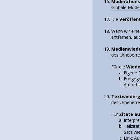
Moderations
Globale Mode
Die
Veröffen
Wenn wir ein
entfernen, auc
Medienwiede
des Urheberre
Für die
Wiede
Eigene 
Freigeg
Auf urh
Textwiederg
des Urheberrec
Für
Zitate a
Interpr
Teilzit
Satz wi
Link: A