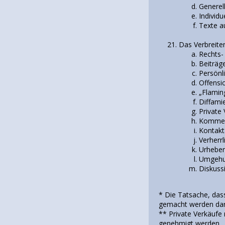
Generel
Individ
Texte a
Das Verbreit
Rechts-
Beiträg
Persönl
Offensic
„Flamin
Diffami
Private
Kommer
Kontakt
Verherr
Urheber
Umgehun
Diskuss
* Die Tatsache, dass 
gemacht werden darf
** Private Verkäuf
genehmigt werden.