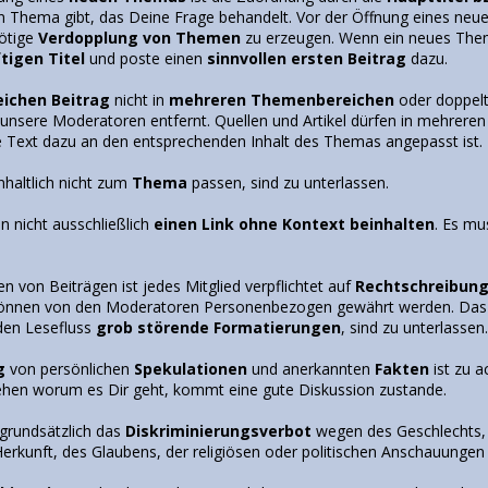
in Thema gibt, das Deine Frage behandelt. Vor der Öffnung eines ne
nötige
Verdopplung von Themen
zu erzeugen. Wenn ein neues Thema
tigen Titel
und poste einen
sinnvollen ersten Beitrag
dazu.
eichen Beitrag
nicht in
mehreren Themenbereichen
oder doppelt
unsere Moderatoren entfernt. Quellen und Artikel dürfen in mehreren
 Text dazu an den entsprechenden Inhalt des Themas angepasst ist.
inhaltlich nicht zum
Thema
passen, sind zu unterlassen.
n nicht ausschließlich
einen Link ohne Kontext beinhalten
. Es mu
n von Beiträgen ist jedes Mitglied verpflichtet auf
Rechtschreibun
nnen von den Moderatoren Personenbezogen gewährt werden. Das
den Lesefluss
grob störende Formatierungen
, sind zu unterlassen
g
von persönlichen
Spekulationen
und anerkannten
Fakten
ist zu 
hen worum es Dir geht, kommt eine gute Diskussion zustande.
 grundsätzlich das
Diskriminierungsverbot
wegen des Geschlechts, 
Herkunft, des Glaubens, der religiösen oder politischen Anschauungen 