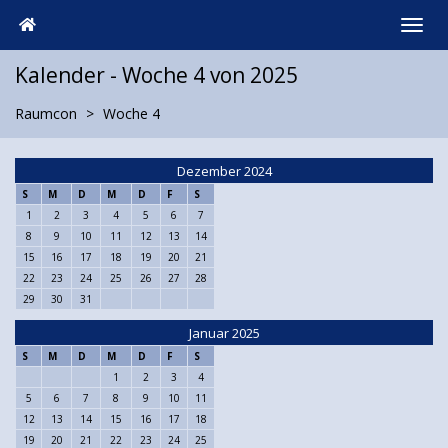
Kalender - Woche 4 von 2025
Raumcon
Woche 4
Dezember 2024
S
M
D
M
D
F
S
1
2
3
4
5
6
7
8
9
10
11
12
13
14
15
16
17
18
19
20
21
22
23
24
25
26
27
28
29
30
31
Januar 2025
S
M
D
M
D
F
S
1
2
3
4
5
6
7
8
9
10
11
12
13
14
15
16
17
18
19
20
21
22
23
24
25