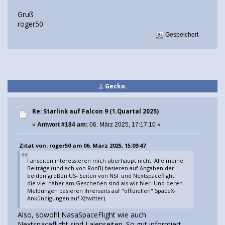
Gruß
roger50
Gespeichert
Gecko.
Re: Starlink auf Falcon 9 (1.Quartal 2025)
«
Antwort #184 am:
06. März 2025, 17:17:10 »
Zitat von: roger50 am 06. März 2025, 15:09:47
Fanseiten interessieren mich überhaupt nicht. Alle meine
Beiträge (und ach von RonB) basieren auf Angaben der
beiden großen US- Seiten von NSF und Nextspaceflight,
die viel näher am Geschehen sind als wir hier. Und deren
Meldungen basieren ihrerseits auf "offiziellen" SpaceX-
Ankündigungen auf X(twitter).
Also, sowohl NasaSpaceFlight wie auch
Nextspaceflight sind Laienseiten. So gut informiert