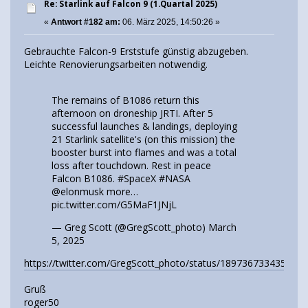
Re: Starlink auf Falcon 9 (1.Quartal 2025)
«
Antwort #182 am:
06. März 2025, 14:50:26 »
Gebrauchte Falcon-9 Erststufe günstig abzugeben.
Leichte Renovierungsarbeiten notwendig.
The remains of B1086 return this
afternoon on droneship JRTI. After 5
successful launches & landings, deploying
21 Starlink satellite's (on this mission) the
booster burst into flames and was a total
loss after touchdown. Rest in peace
Falcon B1086.
#SpaceX
#NASA
@elonmusk
more…
pic.twitter.com/G5MaF1JNjL
— Greg Scott (@GregScott_photo)
March
5, 2025
https://twitter.com/GregScott_photo/status/189736733435806
Gruß
roger50