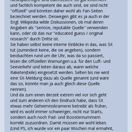
und fachlich kompetent die auch sind, sie sind nicht
"offiziell" und könnten daher wohl als Fan-Seiten
bezeichnet werden. Deswegen gibt es ja auch in der
Engl. Wikipedia wilde Diskussionen, ob mal deren
Angaben als "seriöse, reputable Quelle" verwenden
kann, oder ob das nur "educated guess / original
research" durch Dritte ist.
Sie haben selbst keine interne Einblicke in das, was SX
tut (zumindest keine, die sie angeben), sondern
beobachten rund um die Uhr, was da so passiert,
lesen die offiziellen Warnungen u.a. für den Luft- und
Seeverkehr und leiten daraus ab, wann welche
Raketen(teile) eingesetzt werden. Selten bis nie wird
eine SX-Meldung dazu als Quelle genannt (und wäre
das so, könnte man ja auch gleich diese Quelle
nennen).
Und da zum einen derzeit extrem viel vor sich geht
und zum anderen ich den Eindruck habe, dass SX
etwas mehr Geheimniskramerei betreibt als früher,
wird es wohl immer schwieriger, nicht nur Starts,
sondern auch noch Pad- und Boosternummern
korrekt zuzuordnen. Damit müssen wir wohl leben.
(Und PS, ich wurde vor ein paar Wochen mal ermahnt,