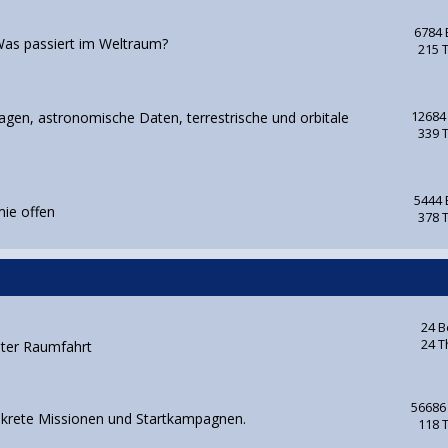
6784 
as passiert im Weltraum?
215 
gen, astronomische Daten, terrestrische und orbitale
12684
339 
5444 
mie offen
378 
24 B
24 
nter Raumfahrt
56686
nkrete Missionen und Startkampagnen.
118 