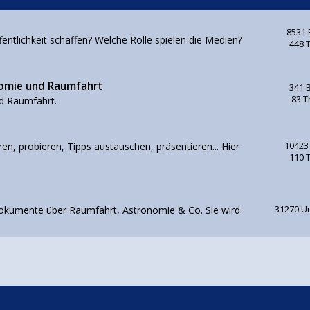
8531 
ntlichkeit schaffen? Welche Rolle spielen die Medien?
448 
nomie und Raumfahrt
341 
83 
d Raumfahrt.
en, probieren, Tipps austauschen, präsentieren... Hier
10423
110 
d Dokumente über Raumfahrt, Astronomie & Co. Sie wird
31270 U