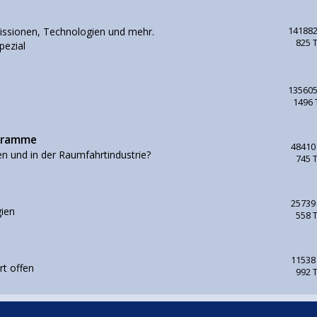
issionen, Technologien und mehr.
141882
825 
pezial
135605
1496
ogramme
48410
en und in der Raumfahrtindustrie?
745 
25739
ien
558 
11538
rt offen
992 