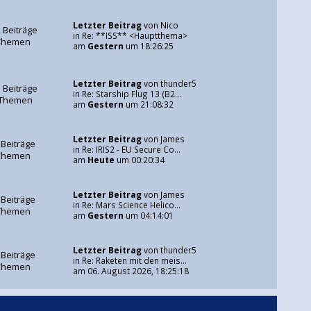
Letzter Beitrag
von
Nico
 Beiträge
in
Re: **ISS** <Hauptthema>
Themen
am
Gestern
um 18:26:25
Letzter Beitrag
von
thunder5
 Beiträge
in
Re: Starship Flug 13 (B2...
 Themen
am
Gestern
um 21:08:32
Letzter Beitrag
von
James
 Beiträge
in
Re: IRIS2 - EU Secure Co...
Themen
am
Heute
um 00:20:34
Letzter Beitrag
von
James
 Beiträge
in
Re: Mars Science Helico...
Themen
am
Gestern
um 04:14:01
Letzter Beitrag
von
thunder5
 Beiträge
in
Re: Raketen mit den meis...
Themen
am 06. August 2026, 18:25:18