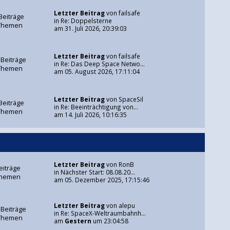
Letzter Beitrag
von
failsafe
Beiträge
in
Re: Doppelsterne
Themen
am 31. Juli 2026, 20:39:03
Letzter Beitrag
von
failsafe
 Beiträge
in
Re: Das Deep Space Netwo...
Themen
am 05. August 2026, 17:11:04
Letzter Beitrag
von
SpaceSil
Beiträge
in
Re: Beeinträchtigung von...
Themen
am 14. Juli 2026, 10:16:35
Letzter Beitrag
von
RonB
eiträge
in
Nächster Start: 08.08.20...
Themen
am 05. Dezember 2025, 17:15:46
Letzter Beitrag
von
alepu
 Beiträge
in
Re: SpaceX-Weltraumbahnh...
Themen
am
Gestern
um 23:04:58