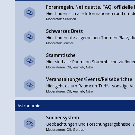
Forenregeln, Netiquette, FAQ, offizielle
Hier finden sich alle Informationen rund um d
Moderator:
Schillrich
Schwarzes Brett
Hier finden alle allgemeinen Themen Platz, di
Moderator:
-eumel-
Stammtische
Hier sind alle Raumcon Stammtische zu finde
Moderatoren:
Olli
,
-eumel-
,
Nitro
Veranstaltungen/Events/Reiseberichte
Hier geht es um Raumcon Treffs, sonstige Ve
Moderatoren:
Olli
,
-eumel-
,
Nitro
Astronomie
Sonnensystem
Beobachtungen und Forschungsergebnisse: W
Moderatoren:
Olli
,
Gertrud