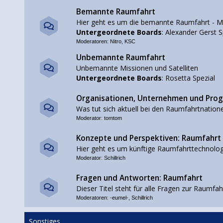
Bemannte Raumfahrt
Hier geht es um die bemannte Raumfahrt - M
Untergeordnete Boards
:
Alexander Gerst S
Moderatoren:
Nitro
,
KSC
Unbemannte Raumfahrt
Unbemannte Missionen und Satelliten
Untergeordnete Boards
:
Rosetta Spezial
Organisationen, Unternehmen und Pr
Was tut sich aktuell bei den Raumfahrtnation
Moderator:
tomtom
Konzepte und Perspektiven: Raumfahrt
Hier geht es um künftige Raumfahrttechnolog
Moderator:
Schillrich
Fragen und Antworten: Raumfahrt
Dieser Titel steht für alle Fragen zur Raumfah
Moderatoren:
-eumel-
,
Schillrich
Sonstiges