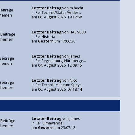
Letzter Beitrag
von
m.hecht
Beiträge
in
Re: Technik/Status/Änder...
Themen
am 06. August 2026, 19:12:58
Letzter Beitrag
von
HAL 9000
 Beiträge
in
Re: Historia
Themen
am
Gestern
um 17:06:36
Letzter Beitrag
von
James
Beiträge
in
Re: Regensburg-Nürnberge...
Themen
am 04. August 2026, 12:09:15
Letzter Beitrag
von
Nico
Beiträge
in
Re: Technik Museum Speye...
Themen
am 06. August 2026, 07:18:14
Letzter Beitrag
von
James
 Beiträge
in
Re: Klimawandel
Themen
am
Gestern
um 23:07:18