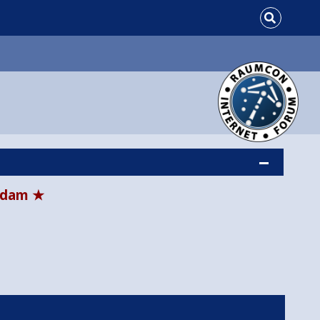
tsdam ★