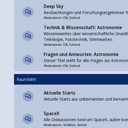
Deep Sky
Beobachtungen und Forschungsergebnisse: W
Moderatoren:
Olli
,
Gertrud
Technik & Wissenschaft: Astronomie
Wissenswertes über wissenschaftliche Grundla
Teleskope, Fototechnik, Sternwarten.
Moderatoren:
Olli
,
Gertrud
Fragen und Antworten: Astronomie
Dieser Titel steht für alle Fragen zur Astrono
Moderatoren:
Olli
,
Gertrud
Raumfahrt
Aktuelle Starts
Aktuelle Starts aus unbemannter und beman
SpaceX
Alle Diskussionen rund um SpaceX, außer ko
Moderatoren:
Schillrich
,
Sensei