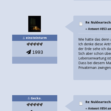
Re: Nukleartech
«
Antwort #853 a
einsteinturm
Wie hätte das denn 
Ich denke diese Ant
der Erde sehe ich da
1993
Sich aber schon übe
Lebenserwartung ist
Dass bei diesem Mate
Privatirman zwinge
Gecko.
Re: Nukleartech
«
Antwort #854 a