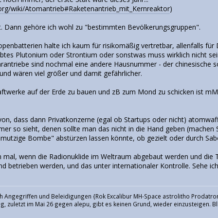
a.org/wiki/Atomantrieb#Raketenantrieb_mit_Kernreaktor
)
igt. Dann gehöre ich wohl zu "bestimmten Bevölkerungsgruppen".
penbatterien halte ich kaum für risikomäßig vertretbar, allenfalls fü
tes Plutonium oder Strontium oder sonstwas muss wirklich nicht sei
rantriebe sind nochmal eine andere Hausnummer - der chinesische sol
und wären viel größer und damit gefährlicher.
twerke auf der Erde zu bauen und zB zum Mond zu schicken ist mMn
n, dass dann Privatkonzerne (egal ob Startups oder nicht) atomwaf
er so sieht, denen sollte man das nicht in die Hand geben (machen S
mutzige Bombe" abstürzen lassen könnte, ob gezielt oder durch Sab
nn mal, wenn die Radionuklide im Weltraum abgebaut werden und die
betrieben werden, und das unter internationaler Kontrolle. Sehe ich
h Angegriffen und Beleidigungen {Rok Excalibur MH-Space astrolitho Prodatron
, zuletzt im Mai 26 gegen alepu, gibt es keinen Grund, wieder einzusteigen. Bl