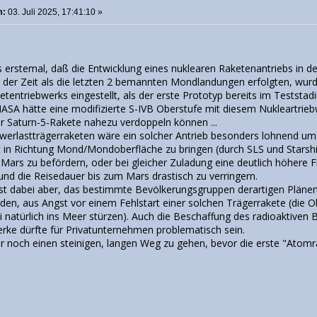
m:
03. Juli 2025, 17:41:10 »
das erstemal, daß die Entwicklung eines nuklearen Raketenantriebs in de
n der Zeit als die letzten 2 bemannten Mondlandungen erfolgten, wurd
entriebwerks eingestellt, als der erste Prototyp bereits im Teststad
SA hätte eine modifizierte S-IVB Oberstufe mit diesem Nukleartrieb
er Saturn-5-Rakete nahezu verdoppeln können ...
hwerlastträgerraketen wäre ein solcher Antrieb besonders lohnend um
t in Richtung Mond/Mondoberfläche zu bringen (durch SLS und Starsh
 Mars zu befördern, oder bei gleicher Zuladung eine deutlich höhere 
 und die Reisedauer bis zum Mars drastisch zu verringern.
ist dabei aber, das bestimmte Bevölkerungsgruppen derartigen Pläne
en, aus Angst vor einem Fehlstart einer solchen Trägerrakete (die O
 natürlich ins Meer stürzen). Auch die Beschaffung des radioaktiven 
erke dürfte für Privatunternehmen problematisch sein.
er noch einen steinigen, langen Weg zu gehen, bevor die erste "Atomr