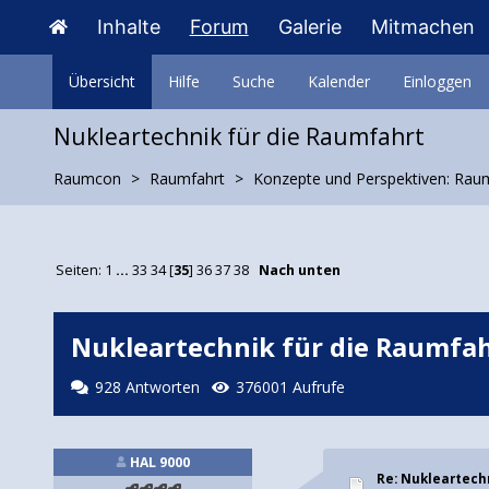
Inhalte
Forum
Galerie
Mitmachen
Übersicht
Hilfe
Suche
Kalender
Einloggen
Nukleartechnik für die Raumfahrt
Raumcon
Raumfahrt
Konzepte und Perspektiven: Rau
Seiten:
1
...
33
34
[
35
]
36
37
38
Nach unten
Nukleartechnik für die Raumfa
928 Antworten
376001 Aufrufe
HAL 9000
Re: Nukleartech