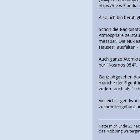
https://de.wikipedi
Also, ich bin beruh
Schon die Radioisoto
Atmosphäre zerstäub
messbar. Die Nuklea
Hauses" ausfalten - 
Auch ganze Atomkraf
nur "Kosmos 954".
Ganz abgesehen davo
manche der Eigentüm
zudem auch als "sch
Vielleicht irgendwa
zusammengebaut und 
Hatte mich Ende 25 nac
das Mobbing weiterging