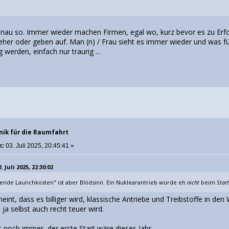
genau so. Immer wieder machen Firmen, egal wo, kurz bevor es zu E
eher oder geben auf. Man (n) / Frau sieht es immer wieder und was 
 werden, einfach nur traurig ...
nik für die Raumfahrt
m:
03. Juli 2025, 20:45:41 »
 Juli 2025, 22:30:02
lende Launchkosten" ist aber Blödsinn. Ein Nuklearantrieb würde eh
nicht
beim
Start
meint, dass es billiger wird, klassische Antriebe und Treibstoffe in de
 ja selbst auch recht teuer wird.
 noch immer, der erste Start wäre dieses Jahr...