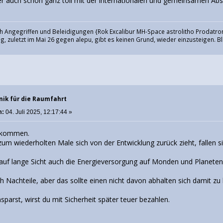
er auch schon ganz toll mit der internationalen und gemeinsamen Abst
h Angegriffen und Beleidigungen {Rok Excalibur MH-Space astrolitho Prodatron
, zuletzt im Mai 26 gegen alepu, gibt es keinen Grund, wieder einzusteigen. Bl
nik für die Raumfahrt
m:
04. Juli 2025, 12:17:44 »
d kommen.
zum wiederholten Male sich von der Entwicklung zurück zieht, fallen 
auf lange Sicht auch die Energieversorgung auf Monden und Planeten 
ch Nachteile, aber das sollte einen nicht davon abhalten sich damit z
nsparst, wirst du mit Sicherheit später teuer bezahlen.