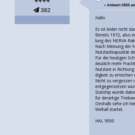
«
Antwort #850 a
382
Hallo
Es ist leider nicht 
Bereits 1972, also i
lung des NERVA-Raket
Nach Meinung der NA
Nutzlastkapazität d
Für die heutigen Sc
deutlich mehr Frach
Nutzlast in Richtung
digkeit zu erreichen
Nicht zu vergessen 
entgegensetzen würd
Statship würde dabei
für derartige Triebw
Deshalb sehe ich hi
Weltall startet.
HAL 9000