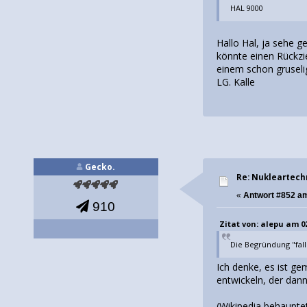
HAL 9000
Hallo Hal, ja sehe 
könnte einen Rückzi
einem schon gruselig
LG. Kalle
Gecko.
Re: Nukleartech
«
Antwort #852 a
910
Zitat von: alepu am 02.
Die Begründung "fal
Ich denke, es ist ge
entwickeln, der dann
(Wikipedia behauptet