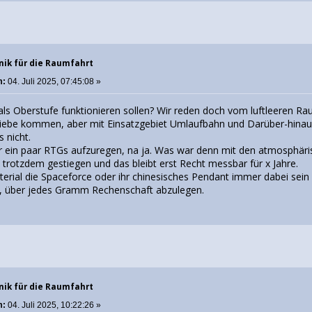
nik für die Raumfahrt
m:
04. Juli 2025, 07:45:08 »
als Oberstufe funktionieren sollen? Wir reden doch vom luftleeren Ra
riebe kommen, aber mit Einsatzgebiet Umlaufbahn und Darüber-hinaus.
s nicht.
r ein paar RTGs aufzuregen, na ja. Was war denn mit den atmosphäris
 trotzdem gestiegen und das bleibt erst Recht messbar für x Jahre.
rial die Spaceforce oder ihr chinesisches Pendant immer dabei sein w
n, über jedes Gramm Rechenschaft abzulegen.
nik für die Raumfahrt
m:
04. Juli 2025, 10:22:26 »