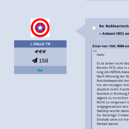
Re: Nukleartech
«
Antwort #851 a
KALLE-TR
Zitat von: HAL 9000 am 
Hallo
158
Es ist leider nicht d
Bereits 1972, also i
lung des NERVA-Raket
Nach Meinung der NA
Nutzlastkapazität de
Für die heutigen Sc
deutlich mehr Frach
Nutzlast in Richtung
digkeit zu erreichen
Nicht zu vergessen 
entgegensetzen würde
Statship würde dabei
für derartige Trieb
Deshalb sehe ich hie
Weltall startet.