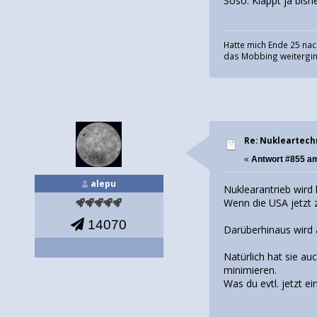
Soso. Klappt ja bish
Hatte mich Ende 25 nac
das Mobbing weiterging
Re: Nukleartech
«
Antwort #855 a
alepu
Nuklearantrieb wir
Wenn die USA jetzt 
14070
Darüberhinaus wird 
Natürlich hat sie au
minimieren.
Was du evtl. jetzt ei