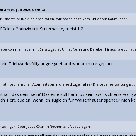
 am 04. Juli 2025, 07:45:08
ls Oberstufe funktionieren sollen? Wir reden doch vom luftleeren Raum, oder?
 Rückstoßprinzip mit Stützmasse, meist H2
iebe kommen, aber mit Einsatzgebiet Umlaufbahn und Darüber-hinaus., alepu hat es
so ein Triebwerk völlig ungeeignet und war auch nie geplant.
n atmosphärischen Atomtests bis in die Sechziger Jahre? Die Lebenserwartung ist 
 soll das denn sein? Das eine soll harmlos sein, weil sich eine völlig 
 ich Tiere quälen, wenn ich zugleich für Waisenhäuser spende? Man 
n zwingen, über jedes Gramm Rechenschaft abzulegen.