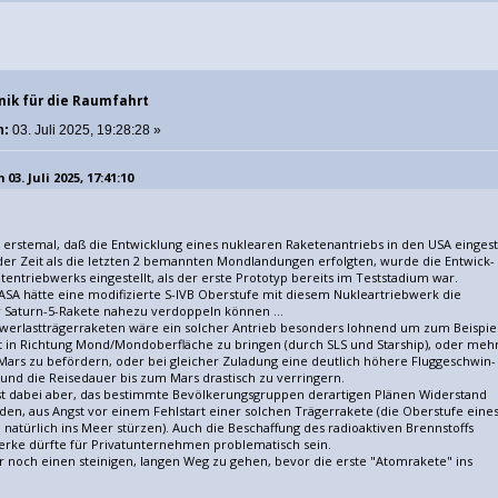
nik für die Raumfahrt
m:
03. Juli 2025, 19:28:28 »
03. Juli 2025, 17:41:10
as erstemal, daß die Entwicklung eines nuklearen Raketenantriebs in den USA eingeste
n der Zeit als die letzten 2 bemannten Mondlandungen erfolgten, wurde die Entwick-
entriebwerks eingestellt, als der erste Prototyp bereits im Teststadium war.
SA hätte eine modifizierte S-IVB Oberstufe mit diesem Nukleartriebwerk die
r Saturn-5-Rakete nahezu verdoppeln können ...
hwerlastträgerraketen wäre ein solcher Antrieb besonders lohnend um zum Beispie
t in Richtung Mond/Mondoberfläche zu bringen (durch SLS und Starship), oder meh
 Mars zu befördern, oder bei gleicher Zuladung eine deutlich höhere Fluggeschwin-
 und die Reisedauer bis zum Mars drastisch zu verringern.
ist dabei aber, das bestimmte Bevölkerungsgruppen derartigen Plänen Widerstand
n, aus Angst vor einem Fehlstart einer solchen Trägerrakete (die Oberstufe eine
 natürlich ins Meer stürzen). Auch die Beschaffung des radioaktiven Brennstoffs
werke dürfte für Privatunternehmen problematisch sein.
r noch einen steinigen, langen Weg zu gehen, bevor die erste "Atomrakete" ins