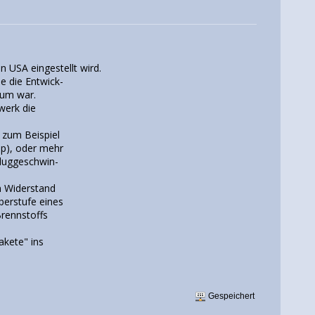
n USA eingestellt wird.
e die Entwick-
ium war.
werk die
 zum Beispiel
ip), oder mehr
Fluggeschwin-
n Widerstand
berstufe eines
Brennstoffs
akete" ins
Gespeichert