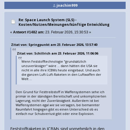
joachim999
Re: Space Launch System (SLS) -
Kosten/Nutzen/Meinungen/künftige Entwicklung
«
Antwort #1482 am:
23. Februar 2026, 15:30:53 »
Zitat von: Springpunkt am 23. Februar 2026, 13:57:40
Zitat von: Schillrich am 23. Februar 2026, 11:06:06
Wenn Feststofftechnologie "grundsätzlich
unzuverlässiger" wäre ... dann hätten die USA sie
nicht in alle ihre ICBMs heute eingebaut. Und auch
die ganzen Luft-Luft-Raketen in den Luftwaffen der
Welt ...
Den Grund für Festtreibstoff in Waffensystemen sehe ich
primär in der ständigen Bereitschaft und unkomplizierten
Lagerung, nicht der Zuverlässigkeit. Außerdem ist bei
Waffensystemen egal
wie
sie versagen, bei bemannter
Raumfahrt hingegen gibt es einen Unterschied ob es
einfach nur Schubverlust gibt oder eine Explosion.
Feststoffraketen in ICBMs sind vornehmlich in den