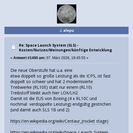
alepu
Re: Space Launch System (SLS) -
Kosten/Nutzen/Meinungen/künftige Entwicklung
«
Antwort #1490 am:
07. März 2026, 18:45:55 »
Die neue Oberstufe hat u.a. eine
etwa doppelt so große Leistung als die ICPS, ist fast
doppelt so schwer und hat 2 modernisierte
Triebwerke (RL10E) statt nur einem (RL10)
Treibstoff bleibt auch hier LOX/LH2
Damit ist die EUS von Boeing (4 x RL10C und
nochmal verdoppelte Leistung) endgültig gestrichen
(und damit auch SLS 1B und 2)
https://en.wikipedia.org/wiki/Centaur_(rocket stage)
https://en.wikipedia.org/wiki/Space_Launch_System