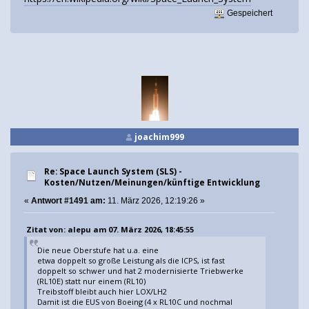
Gespeichert
joachim999
Re: Space Launch System (SLS) -
Kosten/Nutzen/Meinungen/künftige Entwicklung
«
Antwort #1491 am:
11. März 2026, 12:19:26 »
Zitat von: alepu am 07. März 2026, 18:45:55
Die neue Oberstufe hat u.a. eine
etwa doppelt so große Leistung als die ICPS, ist fast
doppelt so schwer und hat 2 modernisierte Triebwerke
(RL10E) statt nur einem (RL10)
Treibstoff bleibt auch hier LOX/LH2
Damit ist die EUS von Boeing (4 x RL10C und nochmal