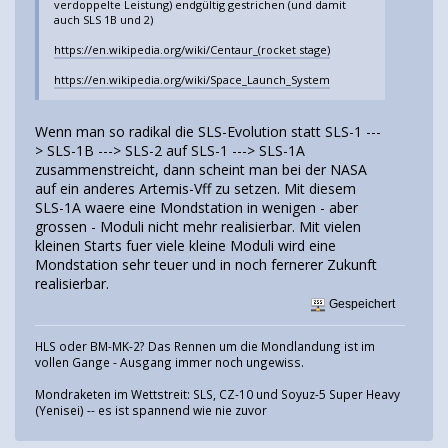
verdoppelte Leistung) endgültig gestrichen (und damit
auch SLS 1B und 2)
https://en.wikipedia.org/wiki/Centaur_(rocket stage)
https://en.wikipedia.org/wiki/Space_Launch_System
Wenn man so radikal die SLS-Evolution statt SLS-1 ---
> SLS-1B ---> SLS-2 auf SLS-1 ---> SLS-1A
zusammenstreicht, dann scheint man bei der NASA
auf ein anderes Artemis-Vff zu setzen. Mit diesem
SLS-1A waere eine Mondstation in wenigen - aber
grossen - Moduli nicht mehr realisierbar. Mit vielen
kleinen Starts fuer viele kleine Moduli wird eine
Mondstation sehr teuer und in noch fernerer Zukunft
realisierbar.
Gespeichert
HLS oder BM-MK-2? Das Rennen um die Mondlandung ist im
vollen Gange - Ausgang immer noch ungewiss.
Mondraketen im Wettstreit: SLS, CZ-10 und Soyuz-5 Super Heavy
(Yenisei) -- es ist spannend wie nie zuvor