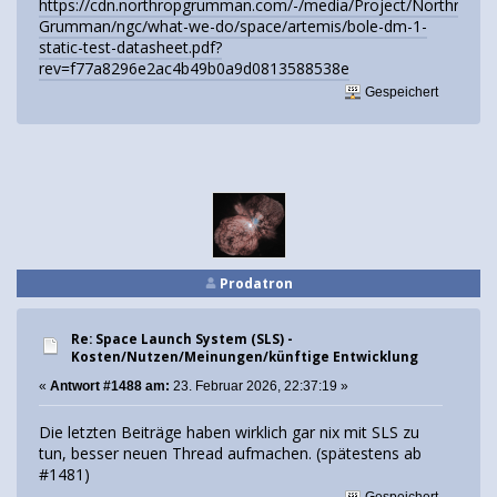
https://cdn.northropgrumman.com/-/media/Project/Northrop-
Grumman/ngc/what-we-do/space/artemis/bole-dm-1-
static-test-datasheet.pdf?
rev=f77a8296e2ac4b49b0a9d0813588538e
Gespeichert
Prodatron
Re: Space Launch System (SLS) -
Kosten/Nutzen/Meinungen/künftige Entwicklung
«
Antwort #1488 am:
23. Februar 2026, 22:37:19 »
Die letzten Beiträge haben wirklich gar nix mit SLS zu
tun, besser neuen Thread aufmachen. (spätestens ab
#1481)