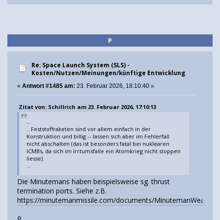
P
Re: Space Launch System (SLS) -
Kosten/Nutzen/Meinungen/künftige Entwicklung
«
Antwort #1485 am:
23. Februar 2026, 18:10:40 »
Zitat von: Schillrich am 23. Februar 2026, 17:10:13
...
...Feststoffraketen sind vor allem einfach in der
Konstruktion und billig -- lassen sich aber im Fehlerfall
nicht abschalten (das ist besonders fatal bei nuklearen
ICMBs, da sich im Irrtumsfalle ein Atomkrieg nicht stoppen
liesse).
...
Die Minutemans haben beispielsweise sg. thrust
termination ports. Siehe z.B.
https://minutemanmissile.com/documents/MinutemanWeaponSy
P