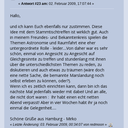
«
Antwort #23 am:
02. Februar 2009, 17:07:44 »
Hallo,
und ich kann Euch ebenfalls nur zustimmen. Diese
Idee mit dem Stammtischtreffen ist wirklich gut. Auch
in meinem Freundes- und Bekanntenkreis spielen die
Themen Astronomie und Raumfahrt eine eher
untergeordnete Rolle - leider....Von daher war es sehr
schön, einmal von Angesicht zu Angesicht auf
Gleichgesinnte zu treffen und stundenlang mit ihnen
über die unterschiedlichsten Themen zu reden, zu
diskutieren und auch etwas zu träumen (wäre doch
eine nette Sache, die bemannte Marslandung noch
selbst erleben zu können, oder?).
Wenn ich es zeitlich einrichten kann, dann bin ich das
nächste Mal jedenfalls wieder mit dabei! Und an alle,
die nicht dort waren : Ihr habt einen echt netten
Abend verpasst! Aber in vier Wochen habt ihr ja noch
einmal die Gelegenheit.....
Schöne Grüße aus Hamburg - Mirko
«
Letzte Änderung: 03. Februar 2009, 00:34:07 von redmoon
»