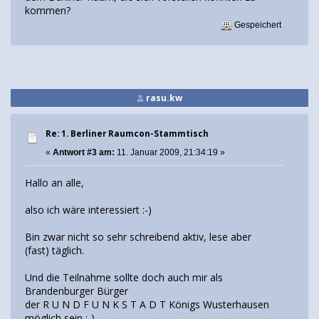
kommen?
Gespeichert
rasu.kw
Re: 1. Berliner Raumcon-Stammtisch
«
Antwort #3 am:
11. Januar 2009, 21:34:19 »
Hallo an alle,
also ich wäre interessiert :-)
Bin zwar nicht so sehr schreibend aktiv, lese aber
(fast) täglich.
Und die Teilnahme sollte doch auch mir als
Brandenburger Bürger
der R U N D F U N K S T A D T Königs Wusterhausen
möglich sein :-)