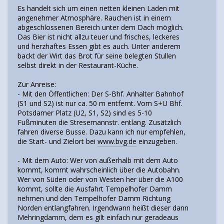
Es handelt sich um einen netten kleinen Laden mit
angenehmer Atmosphäre. Rauchen ist in einem
abgeschlossenen Bereich unter dem Dach möglich.
Das Bier ist nicht allzu teuer und frisches, leckeres
und herzhaftes Essen gibt es auch. Unter anderem
backt der Wirt das Brot für seine belegten Stullen
selbst direkt in der Restaurant-Küche.
Zur Anreise:
- Mit den Öffentlichen: Der S-Bhf. Anhalter Bahnhof
(S1 und S2) ist nur ca. 50 m entfernt. Vom S+U Bhf.
Potsdamer Platz (U2, S1, S2) sind es 5-10
Fußminuten die Stresemannstr. entlang. Zusätzlich
fahren diverse Busse. Dazu kann ich nur empfehlen,
die Start- und Zielort bei
www.bvg.de
einzugeben.
- Mit dem Auto: Wer von außerhalb mit dem Auto
kommt, kommt wahrscheinlich über die Autobahn.
Wer von Süden oder von Westen her über die A100
kommt, sollte die Ausfahrt Tempelhofer Damm
nehmen und den Tempelhofer Damm Richtung
Norden entlangfahren. Irgendwann heißt dieser dann
Mehringdamm, dem es gilt einfach nur geradeaus