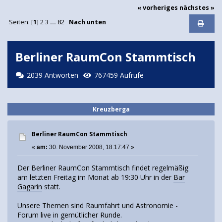
« vorheriges
nächstes »
Seiten: [
1
]
2
3
...
82
Nach unten
Berliner RaumCon Stammtisch
2039 Antworten
767459 Aufrufe
Kreuzberga
Berliner RaumCon Stammtisch
«
am:
30. November 2008, 18:17:47 »
Der Berliner RaumCon Stammtisch findet regelmäßig
am letzten Freitag im Monat ab 19:30 Uhr in der
Bar
Gagarin
statt.
Unsere Themen sind Raumfahrt und Astronomie -
Forum live in gemütlicher Runde.