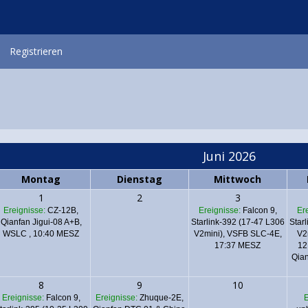
Registrieren
Juni 2026
Montag
Dienstag
Mittwoch
1
2
3
Ereignisse:
CZ-12B,
Ereignisse:
Falcon 9,
Er
Qianfan Jigui-08 A+B,
Starlink-392 (17-47 L306
Star
WSLC , 10:40 MESZ
V2mini), VSFB SLC-4E,
V2
17:37 MESZ
12
Qian
8
9
10
Ereignisse:
Falcon 9,
Ereignisse:
Zhuque-2E,
E