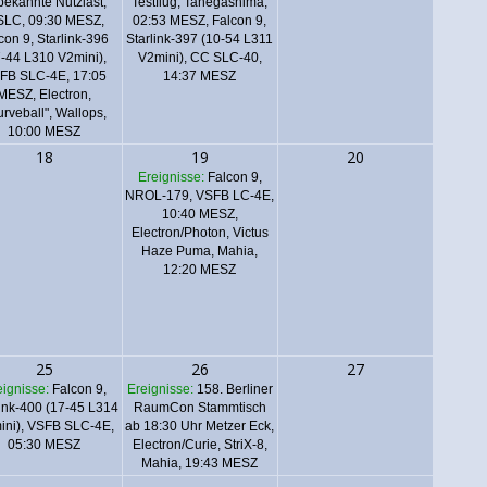
bekannte Nutzlast,
Testflug, Tanegashima,
LC, 09:30 MESZ,
02:53 MESZ,
Falcon 9,
con 9, Starlink-396
Starlink-397 (10-54 L311
7-44 L310 V2mini),
V2mini), CC SLC-40,
FB SLC-4E, 17:05
14:37 MESZ
MESZ
,
Electron,
rveball", Wallops,
10:00 MESZ
18
19
20
Ereignisse:
Falcon 9,
NROL-179, VSFB LC-4E,
10:40 MESZ
,
Electron/Photon, Victus
Haze Puma, Mahia,
12:20 MESZ
25
26
27
eignisse:
Falcon 9,
Ereignisse:
158. Berliner
link-400 (17-45 L314
RaumCon Stammtisch
ini), VSFB SLC-4E,
ab 18:30 Uhr Metzer Eck
,
05:30 MESZ
Electron/Curie, StriX-8,
Mahia, 19:43 MESZ