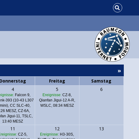
»
Donnerstag
Freitag
Samstag
4
5
6
eignisse:
Falcon 9,
Ereignisse:
CZ-8,
link-393 (10-43 L307
Qianfan Jigui-12 A-R,
mini), CC SLC-40,
WSLC, 08:34 MESZ
:26 MESZ
, CZ-6A,
fan Jigui-11, TSLC,
13:40 MESZ
11
12
13
reignisse:
CZ-5,
Ereignisse:
H3-30S,