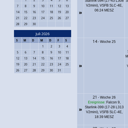
Starlink-394 (17-43 L308
S
V2mini), VSFB SLC-4E,
7
8
9
10
11
12
13
06:24 MESZ
»
14
15
16
17
18
19
20
21
22
23
24
25
26
27
28
29
30
Juli 2026
S
M
D
M
D
F
S
14
-
Woche 25
1
2
3
4
5
6
7
8
9
10
11
M
12
13
14
15
16
17
18
»
19
20
21
22
23
24
25
26
27
28
29
30
31
21
-
Woche 26
Ereignisse:
Falcon 9,
Starlink-399 (17-28 L313
»
V2mini), VSFB SLC-4E,
18:39 MESZ