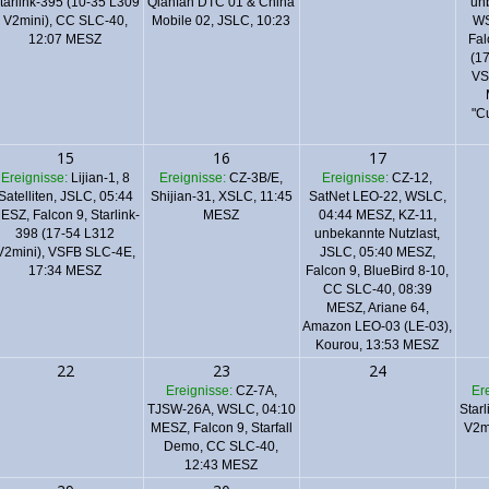
tarlink-395 (10-35 L309
Qianfan DTC 01 & China
un
V2mini), CC SLC-40,
Mobile 02, JSLC, 10:23
WS
12:07 MESZ
Fal
(1
VS
"Cu
15
16
17
Ereignisse:
Lijian-1, 8
Ereignisse:
CZ-3B/E,
Ereignisse:
CZ-12,
Satelliten, JSLC, 05:44
Shijian-31, XSLC, 11:45
SatNet LEO-22, WSLC,
ESZ,
Falcon 9, Starlink-
MESZ
04:44 MESZ, KZ-11,
398 (17-54 L312
unbekannte Nutzlast,
V2mini), VSFB SLC-4E,
JSLC, 05:40 MESZ,
17:34 MESZ
Falcon 9, BlueBird 8-10,
CC SLC-40, 08:39
MESZ
,
Ariane 64,
Amazon LEO-03 (LE-03),
Kourou, 13:53 MESZ
22
23
24
Ereignisse:
CZ-7A,
Er
TJSW-26A, WSLC, 04:10
Star
MESZ,
Falcon 9, Starfall
V2m
Demo, CC SLC-40,
12:43 MESZ