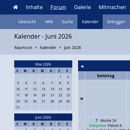
Inhalte
Forum
Galerie
Mitmachen
Übersicht
Hilfe
Suche
Kalender
Einloggen
Kalender - Juni 2026
Raumcon
Kalender
Juni 2026
Mai 2026
«
S
M
D
M
D
F
S
Sonntag
1
2
3
4
5
6
7
8
9
10
11
12
13
14
15
16
17
18
19
20
21
22
23
»
24
25
26
27
28
29
30
31
Juni 2026
7
-
Woche 24
S
M
D
M
D
F
S
Ereignisse:
Falcon 9,
1
2
3
4
5
6