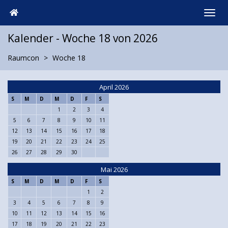
Kalender - Woche 18 von 2026
Raumcon
Woche 18
April 2026
S
M
D
M
D
F
S
1
2
3
4
5
6
7
8
9
10
11
12
13
14
15
16
17
18
19
20
21
22
23
24
25
26
27
28
29
30
Mai 2026
S
M
D
M
D
F
S
1
2
3
4
5
6
7
8
9
10
11
12
13
14
15
16
17
18
19
20
21
22
23